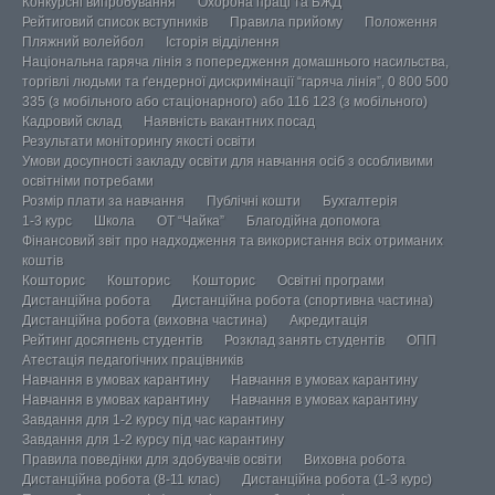
Конкурсні випробування
Охорона праці та БЖД
Рейтиговий список вступників
Правила прийому
Положення
Пляжний волейбол
Історія відділення
Національна гаряча лінія з попередження домашнього насильства,
торгівлі людьми та ґендерної дискримінації “гаряча лінія”, 0 800 500
335 (з мобільного або стаціонарного) або 116 123 (з мобільного)
Кадровий склад
Наявність вакантних посад
Результати моніторингу якості освіти
Умови досупності закладу освіти для навчання осіб з особливими
освітніми потребами
Розмір плати за навчання
Публічні кошти
Бухгалтерія
1-3 курс
Школа
ОТ “Чайка”
Благодійна допомога
Фінансовий звіт про надходження та використання всіх отриманих
коштів
Кошторис
Кошторис
Кошторис
Освітні програми
Дистанційна робота
Дистанційна робота (спортивна частина)
Дистанційна робота (виховна частина)
Акредитація
Рейтинг досягнень студентів
Розклад занять студентів
ОПП
Атестація педагогічних працівників
Навчання в умовах карантину
Навчання в умовах карантину
Навчання в умовах карантину
Навчання в умовах карантину
Завдання для 1-2 курсу під час карантину
Завдання для 1-2 курсу під час карантину
Правила поведінки для здобувачів освіти
Виховна робота
Дистанційна робота (8-11 клас)
Дистанційна робота (1-3 курс)