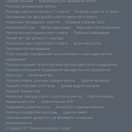
Поради батькам
Інформація для здобувачів освіти
Розклад тренувальних занять
Розклад освітнього процесу 1-3 курсів
Розклад занять 8-11 класи
Положення про дистанційну роботу вчителів зі спорту
Навчально-тренувальні заняття
Правила прийому 2023
Навчальний план
Вибір підручників
Територія обслуговування
Результати моніторингу якості освіти
Публічна інформація
Річний звіт про діяльність закладу
Результати моніторингу якості освіти
Штатний розпис
Територія обслуговування
План заходів, спрямований на запобігання та протидію булінгу
(цькуванню)
Порядок подання та розгляд заяв про випадки булінгу (цькування)
Порядок реагування на доведенні випадки булінгу (цькування)
Кошторис
Обережно! Кір.
Ліцензія (повна загальна середня освіта)
Щорічні конкурси
Кращий спортсмен 2025 року
Краще відділення року
Кращий тренер року
Концепція закладу освіти, стратегія розвитку
Освітній процес
Навчальний план
Забезпечення ОПП
Академічна доброчесність
Результати самооцінювання
Освітньо-професійні програми
Циклові комісії
Циклова комісія дисциплін, які формують спеціальні
компетентності
Стандарт 017 Фізична культура і спорт