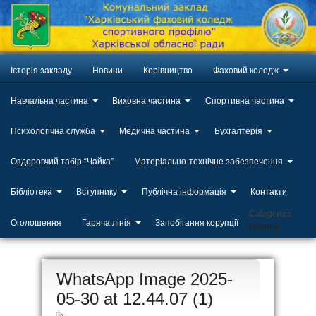
Історія закладу
Новини
Керівництво
Фаховий коледж
Навчальна частина
Виховна частина
Спортивна частина
Психологічна служба
Медична частина
Бухгалтерія
Оздоровчий табір “Чайка”
Матеріально-технічне забезпечення
Бібліотека
Вступнику
Публічна інформація
Контакти
Categories
Оголошення
Гаряча лінія
Запобігання корупції
Новини
ЛИП
WhatsApp Image 2025-
20
05-30 at 12.44.07 (1)