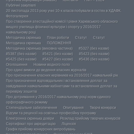
Публічна інформація (накази)
Контакти
НМТ – 2024
Публічні закупівлі
20 листопада 2013 року учні 10-х класів побували в гостях в ХДАФК.
Фотогалерея
Про створення атестаційної комісії І рівня Харківського обласного
вищого училища фізичної культури і спорту у 2016/2017
навчальному році
Методична скринька
План роботи
Статут
Статут
Методична скринька
ПОЛОЖЕННЯ
Методична скринька (виховна частина)
#5327 (без назви)
#5387 (без назви)
#5421 (без назви)
#5423 (без назви)
#5425 (без назви)
#5427 (без назви)
#5436 (без назви)
Оголошення
Новини водного поло
Про єдині вимоги до ведення класних журналів
Про призначення класних керівників на 2016/2017 навчальний рік
Про призначення відповідальних і встановлення доплат за
завідування навчальними кабінетами та встановлення доплат за
перевірку зошитів
Про дотримання у 2016/2017 навчальному році норм єдиного
орфографічного режиму
Стипендіальне забезпечення
Опитування
Творчі конкурси
Відгуки та рецензії на освітньо-професійну програму
Електронна скринька довіри
Розклад прийому творчих конкурсів
Сертифікат про акредитацію
Ліцензія
Графік прийому конкурсних випробувань