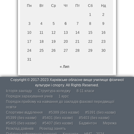
Пн
Вт
Ср
Чт
Пт
Сб
Нд
1
2
3
4
5
6
7
8
9
10
11
12
13
14
15
16
17
18
19
20
21
22
23
24
25
26
27
28
29
30
31
« Лип
Copyright © 2017-2023 Харківське обласне вище училище фізичної
культури і спорту. All Rights Reserved.
Історія закладу
Структура коледжу
8-11 класи
Порядок зарахування учнів
1 курс
Порядок прийому на навчання до закладів фахової передвищої
освіти
Спортивні відділення
#5389 (без назви)
#5391 (без назви)
#5399 (без назви)
#5401 (без назви)
#5403 (без назви)
#5405 (без назви)
#5407 (без назви)
Бадмінтон
Мережа
Розклад дзвінків
Розклад занять