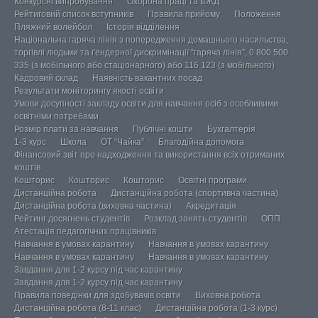
Конкурсні випробування
Охорона праці та БЖД
Рейтиговий список вступників
Правила прийому
Положення
Пляжний волейбол
Історія відділення
Національна гаряча лінія з попередження домашнього насильства,
торгівлі людьми та ґендерної дискримінації “гаряча лінія”, 0 800 500
335 (з мобільного або стаціонарного) або 116 123 (з мобільного)
Кадровий склад
Наявність вакантних посад
Результати моніторингу якості освіти
Умови досупності закладу освіти для навчання осіб з особливими
освітніми потребами
Розмір плати за навчання
Публічні кошти
Бухгалтерія
1-3 курс
Школа
ОТ “Чайка”
Благодійна допомога
Фінансовий звіт про надходження та використання всіх отриманих
коштів
Кошторис
Кошторис
Кошторис
Освітні програми
Дистанційна робота
Дистанційна робота (спортивна частина)
Дистанційна робота (виховна частина)
Акредитація
Рейтинг досягнень студентів
Розклад занять студентів
ОПП
Атестація педагогічних працівників
Навчання в умовах карантину
Навчання в умовах карантину
Навчання в умовах карантину
Навчання в умовах карантину
Завдання для 1-2 курсу під час карантину
Завдання для 1-2 курсу під час карантину
Правила поведінки для здобувачів освіти
Виховна робота
Дистанційна робота (8-11 клас)
Дистанційна робота (1-3 курс)