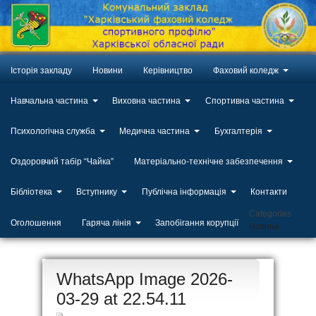
Історія закладу
Новини
Керівництво
Фаховий коледж
Навчальна частина
Виховна частина
Спортивна частина
Психологічна служба
Медична частина
Бухгалтерія
Оздоровчий табір “Чайка”
Матеріально-технічне забезпечення
Бібліотека
Вступнику
Публічна інформація
Контакти
Categories
Оголошення
Гаряча лінія
Запобігання корупції
Новини
ЛИП
WhatsApp Image 2026-
20
03-29 at 22.54.11