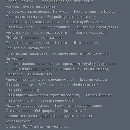
Поради батькам
Інформація для здобувачів освіти
Розклад тренувальних занять
Розклад освітнього процесу 1-3 курсів
Розклад занять 8-11 класи
Положення про дистанційну роботу вчителів зі спорту
Навчально-тренувальні заняття
Правила прийому 2023
Навчальний план
Вибір підручників
Територія обслуговування
Результати моніторингу якості освіти
Публічна інформація
Річний звіт про діяльність закладу
Результати моніторингу якості освіти
Штатний розпис
Територія обслуговування
План заходів, спрямований на запобігання та протидію булінгу
(цькуванню)
Порядок подання та розгляд заяв про випадки булінгу (цькування)
Порядок реагування на доведенні випадки булінгу (цькування)
Кошторис
Обережно! Кір.
Ліцензія (повна загальна середня освіта)
Щорічні конкурси
Кращий спортсмен 2025 року
Краще відділення року
Кращий тренер року
Концепція закладу освіти, стратегія розвитку
Освітній процес
Навчальний план
Забезпечення ОПП
Академічна доброчесність
Результати самооцінювання
Освітньо-професійні програми
Циклові комісії
Циклова комісія дисциплін, які формують спеціальні
компетентності
Стандарт 017 Фізична культура і спорт