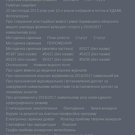
Публічна інформація (накази)
Контакти
НМТ – 2024
Публічні закупівлі
20 листопада 2013 року учні 10-х класів побували в гостях в ХДАФК.
Фотогалерея
Про створення атестаційної комісії І рівня Харківського обласного
вищого училища фізичної культури і спорту у 2016/2017
навчальному році
Методична скринька
План роботи
Статут
Статут
Методична скринька
ПОЛОЖЕННЯ
Методична скринька (виховна частина)
#5327 (без назви)
#5387 (без назви)
#5421 (без назви)
#5423 (без назви)
#5425 (без назви)
#5427 (без назви)
#5436 (без назви)
Оголошення
Новини водного поло
Про єдині вимоги до ведення класних журналів
Про призначення класних керівників на 2016/2017 навчальний рік
Про призначення відповідальних і встановлення доплат за
завідування навчальними кабінетами та встановлення доплат за
перевірку зошитів
Про дотримання у 2016/2017 навчальному році норм єдиного
орфографічного режиму
Стипендіальне забезпечення
Опитування
Творчі конкурси
Відгуки та рецензії на освітньо-професійну програму
Електронна скринька довіри
Розклад прийому творчих конкурсів
Сертифікат про акредитацію
Ліцензія
Графік прийому конкурсних випробувань