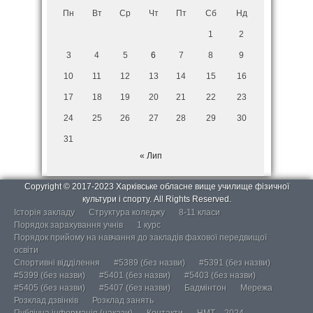
Пн
Вт
Ср
Чт
Пт
Сб
Нд
1
2
3
4
5
6
7
8
9
10
11
12
13
14
15
16
17
18
19
20
21
22
23
24
25
26
27
28
29
30
31
« Лип
Copyright © 2017-2023 Харківське обласне вище училище фізичної
культури і спорту. All Rights Reserved.
Історія закладу
Структура коледжу
8-11 класи
Порядок зарахування учнів
1 курс
Порядок прийому на навчання до закладів фахової передвищої
освіти
Спортивні відділення
#5389 (без назви)
#5391 (без назви)
#5399 (без назви)
#5401 (без назви)
#5403 (без назви)
#5405 (без назви)
#5407 (без назви)
Бадмінтон
Мережа
Розклад дзвінків
Розклад занять