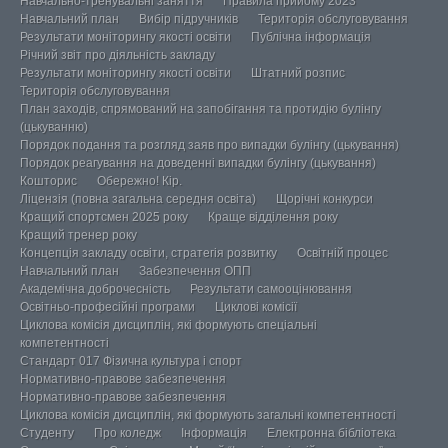
Навчально-тренувальні заняття
Правила прийому 2023
Навчальний план
Вибір підручників
Територія обслуговування
Результати моніторингу якості освіти
Публічна інформація
Річний звіт про діяльність закладу
Результати моніторингу якості освіти
Штатний розпис
Територія обслуговування
План заходів, спрямований на запобігання та протидію булінгу
(цькуванню)
Порядок подання та розгляд заяв про випадки булінгу (цькування)
Порядок реагування на доведенні випадки булінгу (цькування)
Кошторис
Обережно! Кір.
Ліцензія (повна загальна середня освіта)
Щорічні конкурси
Кращий спортсмен 2025 року
Краще відділення року
Кращий тренер року
Концепція закладу освіти, стратегія розвитку
Освітній процес
Навчальний план
Забезпечення ОПП
Академічна доброчесність
Результати самооцінювання
Освітньо-професійні програми
Циклові комісії
Циклова комісія дисциплін, які формують спеціальні
компетентності
Стандарт 017 Фізична культура і спорт
Нормативно-правове забезпечення
Нормативно-правове забезпечення
Циклова комісія дисциплін, які формують загальні компетентності
Студенту
Про коледж
Інформація
Електронна бібліотека