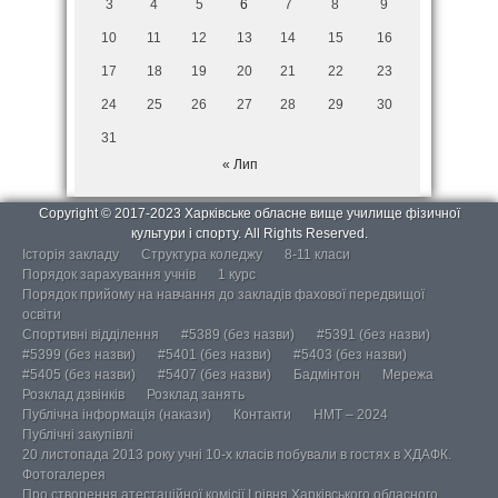
3
4
5
6
7
8
9
10
11
12
13
14
15
16
17
18
19
20
21
22
23
24
25
26
27
28
29
30
31
« Лип
Copyright © 2017-2023 Харківське обласне вище училище фізичної
культури і спорту. All Rights Reserved.
Історія закладу
Структура коледжу
8-11 класи
Порядок зарахування учнів
1 курс
Порядок прийому на навчання до закладів фахової передвищої
освіти
Спортивні відділення
#5389 (без назви)
#5391 (без назви)
#5399 (без назви)
#5401 (без назви)
#5403 (без назви)
#5405 (без назви)
#5407 (без назви)
Бадмінтон
Мережа
Розклад дзвінків
Розклад занять
Публічна інформація (накази)
Контакти
НМТ – 2024
Публічні закупівлі
20 листопада 2013 року учні 10-х класів побували в гостях в ХДАФК.
Фотогалерея
Про створення атестаційної комісії І рівня Харківського обласного