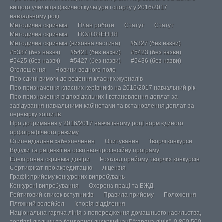
вищого училища фізичної культури і спорту у 2016/2017
навчальному році
Методична скринька
План роботи
Статут
Статут
Методична скринька
ПОЛОЖЕННЯ
Методична скринька (виховна частина)
#5327 (без назви)
#5387 (без назви)
#5421 (без назви)
#5423 (без назви)
#5425 (без назви)
#5427 (без назви)
#5436 (без назви)
Оголошення
Новини водного поло
Про єдині вимоги до ведення класних журналів
Про призначення класних керівників на 2016/2017 навчальний рік
Про призначення відповідальних і встановлення доплат за
завідування навчальними кабінетами та встановлення доплат за
перевірку зошитів
Про дотримання у 2016/2017 навчальному році норм єдиного
орфографічного режиму
Стипендіальне забезпечення
Опитування
Творчі конкурси
Відгуки та рецензії на освітньо-професійну програму
Електронна скринька довіри
Розклад прийому творчих конкурсів
Сертифікат про акредитацію
Ліцензія
Графік прийому конкурсних випробувань
Конкурсні випробування
Охорона праці та БЖД
Рейтиговий список вступників
Правила прийому
Положення
Пляжний волейбол
Історія відділення
Національна гаряча лінія з попередження домашнього насильства,
торгівлі людьми та ґендерної дискримінації “гаряча лінія”, 0 800 500