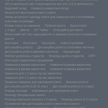
335 (з мобільного або стаціонарного) або 116 123 (з мобільного)
Кадровий склад
Наявність вакантних посад
Результати моніторингу якості освіти
Умови досупності закладу освіти для навчання осіб з особливими
освітніми потребами
Розмір плати за навчання
Публічні кошти
Бухгалтерія
1-3 курс
Школа
ОТ “Чайка”
Благодійна допомога
Фінансовий звіт про надходження та використання всіх отриманих
коштів
Кошторис
Кошторис
Кошторис
Освітні програми
Дистанційна робота
Дистанційна робота (спортивна частина)
Дистанційна робота (виховна частина)
Акредитація
Рейтинг досягнень студентів
Розклад занять студентів
ОПП
Атестація педагогічних працівників
Навчання в умовах карантину
Навчання в умовах карантину
Навчання в умовах карантину
Навчання в умовах карантину
Завдання для 1-2 курсу під час карантину
Завдання для 1-2 курсу під час карантину
Правила поведінки для здобувачів освіти
Виховна робота
Дистанційна робота (8-11 клас)
Дистанційна робота (1-3 курс)
Поради батькам
Інформація для здобувачів освіти
Розклад тренувальних занять
Розклад освітнього процесу 1-3 курсів
Розклад занять 8-11 класи
Положення про дистанційну роботу вчителів зі спорту