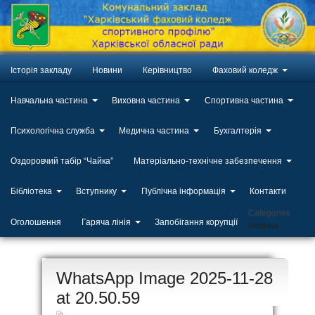
Історія закладу
Новини
Керівництво
Фаховий коледж
Навчальна частина
Виховна частина
Спортивна частина
Психологічна служба
Медична частина
Бухгалтерія
Оздоровчий табір “Чайка”
Матеріально-технічне забезпечення
Бібліотека
Вступнику
Публічна інформація
Контакти
Categories
Оголошення
Гаряча лінія
Запобігання корупції
Новини
ЛИП
WhatsApp Image 2025-11-28
20
at 20.50.59