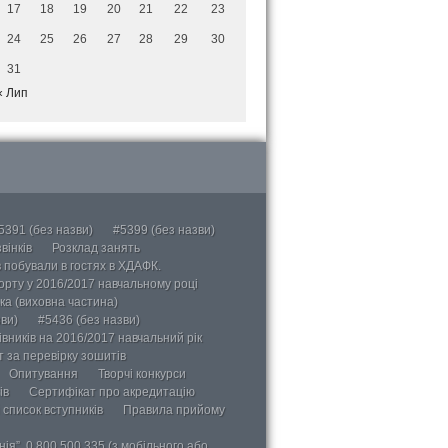
17
18
19
20
21
22
23
24
25
26
27
28
29
30
31
« Лип
5391 (без назви)
#5399 (без назви)
вінків
Розклад занять
в побували в гостях в ХДАФК.
порту у 2016/2017 навчальному році
ка (виховна частина)
ви)
#5436 (без назви)
вників на 2016/2017 навчальний рік
 за перевірку зошитів
Опитування
Творчі конкурси
ів
Сертифікат про акредитацію
 список вступників
Правила прийому
ія”, 0 800 500 335 (з мобільного або