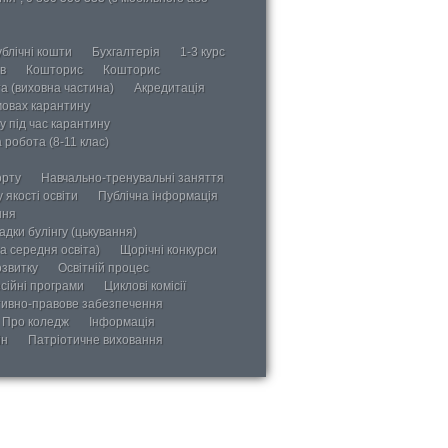
блічні кошти
Бухгалтерія
1-3 курс
в
Кошторис
Кошторис
а (виховна частина)
Акредитація
мовах карантину
у під час карантину
 робота (8-11 клас)
орту
Навчально-тренувальні заняття
 якості освіти
Публічна інформація
ння
дки булінгу (цькування)
а середня освіта)
Щорічні конкурси
озвитку
Освітній процес
сійні програми
Циклові комісії
ивно-правове забезпечення
Про коледж
Інформація
ін
Патріотичне виховання