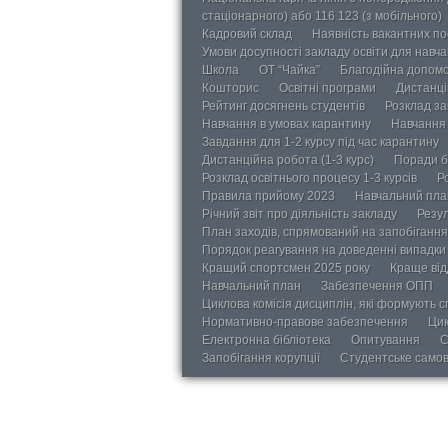
стаціонарного) або 116 123 (з мобільного)
Кадровий склад
Наявність вакантних п
Умови досупності закладу освіти для навч
Школа
ОТ “Чайка”
Благодійна допом
Кошторис
Освітні програми
Дистанці
Рейтинг досягнень студентів
Розклад за
Навчання в умовах карантину
Навчання 
Завдання для 1-2 курсу під час карантину
Дистанційна робота (1-3 курс)
Поради б
Розклад освітнього процесу 1-3 курсів
Р
Правила прийому 2023
Навчальний пла
Річний звіт про діяльність закладу
Резул
План заходів, спрямований на запобігання 
Порядок реагування на доведенні випадки 
Кращий спортсмен 2025 року
Краще від
Навчальний план
Забезпечення ОПП
Циклова комісія дисциплін, які формують с
Нормативно-правове забезпечення
Цик
Електронна бібліотека
Опитування
С
Запобігання корупції
Студентське само