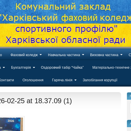
во
Фаховий коледж
Навчальна частина
Виховна частина
С
а
Бухгалтерія
Оздоровчий табір “Чайка”
Матеріально-технічне
Контакти
Оголошення
Гаряча лінія
Запобігання корупції
-02-25 at 18.37.09 (1)