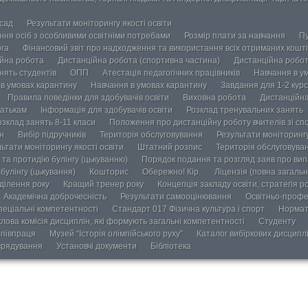
осад
Результати моніторингу якості освіти
ання осіб з особливими освітніми потребами
Розмір плати за навчання
Пу
ога
Фінансовий звіт про надходження та використання всіх отриманих кошті
йна робота
Дистанційна робота (спортивна частина)
Дистанційна робот
нять студентів
ОПП
Атестація педагогічних працівників
Навчання в у
в умовах карантину
Навчання в умовах карантину
Завдання для 1-2 курс
Правила поведінки для здобувачів освіти
Виховна робота
Дистанційна
атькам
Інформація для здобувачів освіти
Розклад тренувальних занять
озклад занять 8-11 класи
Положення про дистанційну роботу вчителів зі сп
н
Вибір підручників
Територія обслуговування
Результати моніторингу
ьтати моніторингу якості освіти
Штатний розпис
Територія обслуговува
та протидію булінгу (цькуванню)
Порядок подання та розгляд заяв про випа
булінгу (цькування)
Кошторис
Обережно! Кір.
Ліцензія (повна загальн
ділення року
Кращий тренер року
Концепція закладу освіти, стратегія р
Академічна доброчесність
Результати самооцінювання
Освітньо-профе
пеціальні компетентності
Стандарт 017 Фізична культура і спорт
Нормат
лова комісія дисциплін, які формують загальні компетентності
Студенту
півпраця
Музей “Історія олімпійського руху”
Каталог вибіркових дисципл
врядування
Установчі документи
Бібліотека