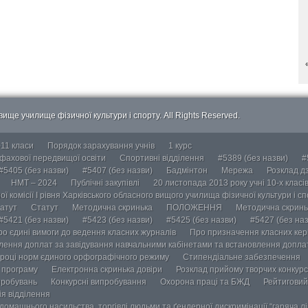
ище училище фізичної культури і спорту. All Rights Reserved.
-11 класи
Порядок зарахування учнів
1 курс
 фахової передвищої освіти
Спортивні відділення
#5389 (без назви)
#
#5405 (без назви)
#5407 (без назви)
Бадмінтон
Мережа
Розклад дз
НМТ – 2024
Публічні закупівлі
20 листопада 2013 року учні 10-х класі
ї комісії І рівня Харківського обласного вищого училища фізичної культури і с
атут
Статут
Методична скринька
ПОЛОЖЕННЯ
Методична скринь
#5421 (без назви)
#5423 (без назви)
#5425 (без назви)
#5427 (без наз
ро єдині вимоги до ведення класних журналів
Про призначення класних кері
лення доплат за завідування навчальними кабінетами та встановлення доплат
році норм єдиного орфографічного режиму
Стипендіальне забезпечення
у програму
Електронна скринька довіри
Розклад прийому творчих конкурс
пробувань
Конкурсні випробування
Охорона праці та БЖД
Рейтиговий
ія відділення
омашнього насильства, торгівлі людьми та ґендерної дискримінації “гаряча лін