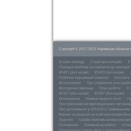
Copyright © 2017-2023 Харківське обласне в
Історія закладу
Структура коледжу
8
Порядок прийому на навчання до закладів
#5401 (без назви)
#5403 (без назви)
Публічна інформація (накази)
Контакти
Фотогалерея
Про створення атестаційно
Методична скринька
План роботи
Ст
#5327 (без назви)
#5387 (без назви)
Оголошення
Новини водного поло
П
Про призначення відповідальних і встанов
Про дотримання у 2016/2017 навчальному 
Відгуки та рецензії на освітньо-професійн
Ліцензія
Графік прийому конкурсних ви
Положення
Пляжний волейбол
Істор
Національна гаряча лінія з попередження д