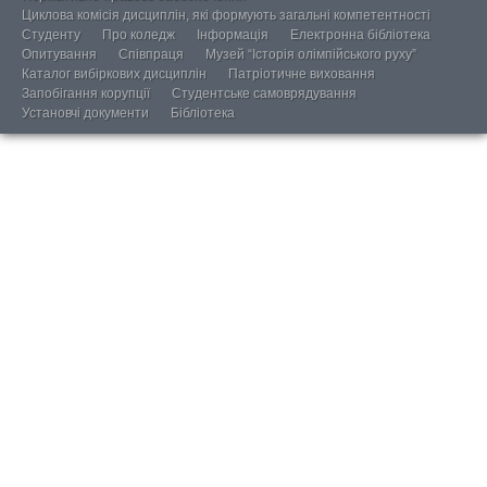
Циклова комісія дисциплін, які формують загальні компетентності
Студенту
Про коледж
Інформація
Електронна бібліотека
Опитування
Співпраця
Музей “Історія олімпійського руху”
Каталог вибіркових дисциплін
Патріотичне виховання
Запобігання корупції
Студентське самоврядування
Установчі документи
Бібліотека