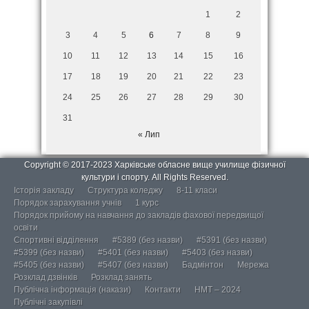
1
2
3
4
5
6
7
8
9
10
11
12
13
14
15
16
17
18
19
20
21
22
23
24
25
26
27
28
29
30
31
« Лип
Copyright © 2017-2023 Харківське обласне вище училище фізичної
культури і спорту. All Rights Reserved.
Історія закладу
Структура коледжу
8-11 класи
Порядок зарахування учнів
1 курс
Порядок прийому на навчання до закладів фахової передвищої
освіти
Спортивні відділення
#5389 (без назви)
#5391 (без назви)
#5399 (без назви)
#5401 (без назви)
#5403 (без назви)
#5405 (без назви)
#5407 (без назви)
Бадмінтон
Мережа
Розклад дзвінків
Розклад занять
Публічна інформація (накази)
Контакти
НМТ – 2024
Публічні закупівлі