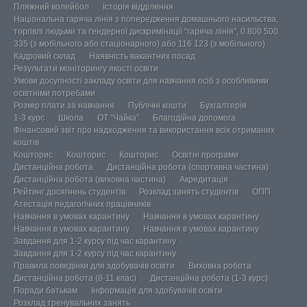
Пляжний волейбол
Історія відділення
Національна гаряча лінія з попередження домашнього насильства,
торгівлі людьми та ґендерної дискримінації “гаряча лінія”, 0 800 500
335 (з мобільного або стаціонарного) або 116 123 (з мобільного)
Кадровий склад
Наявність вакантних посад
Результати моніторингу якості освіти
Умови досупності закладу освіти для навчання осіб з особливими
освітніми потребами
Розмір плати за навчання
Публічні кошти
Бухгалтерія
1-3 курс
Школа
ОТ “Чайка”
Благодійна допомога
Фінансовий звіт про надходження та використання всіх отриманих
коштів
Кошторис
Кошторис
Кошторис
Освітні програми
Дистанційна робота
Дистанційна робота (спортивна частина)
Дистанційна робота (виховна частина)
Акредитація
Рейтинг досягнень студентів
Розклад занять студентів
ОПП
Атестація педагогічних працівників
Навчання в умовах карантину
Навчання в умовах карантину
Навчання в умовах карантину
Навчання в умовах карантину
Завдання для 1-2 курсу під час карантину
Завдання для 1-2 курсу під час карантину
Правила поведінки для здобувачів освіти
Виховна робота
Дистанційна робота (8-11 клас)
Дистанційна робота (1-3 курс)
Поради батькам
Інформація для здобувачів освіти
Розклад тренувальних занять