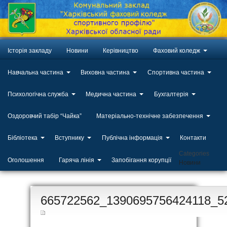
Історія закладу
Новини
Керівництво
Фаховий коледж
Навчальна частина
Виховна частина
Спортивна частина
Психологічна служба
Медична частина
Бухгалтерія
Оздоровчий табір “Чайка”
Матеріально-технічне забезпечення
Бібліотека
Вступнику
Публічна інформація
Контакти
Categories
Оголошення
Гаряча лінія
Запобігання корупції
Новини
ЛИП
665722562_1390695756424118_5
20