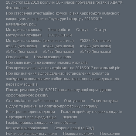
20 листопада 2013 року учні 10-х класів побували в гостях в ХДАФК.
Фотогалерея
Про створення атестаційної комісії І рівня Харківського обласного
вищого училища фізичної культури і спорту у 2016/2017
навчальному році
Методична скринька
План роботи
Статут
Статут
Методична скринька
ПОЛОЖЕННЯ
Методична скринька (виховна частина)
#5327 (без назви)
#5387 (без назви)
#5421 (без назви)
#5423 (без назви)
#5425 (без назви)
#5427 (без назви)
#5436 (без назви)
Оголошення
Новини водного поло
Про єдині вимоги до ведення класних журналів
Про призначення класних керівників на 2016/2017 навчальний рік
Про призначення відповідальних і встановлення доплат за
завідування навчальними кабінетами та встановлення доплат за
перевірку зошитів
Про дотримання у 2016/2017 навчальному році норм єдиного
орфографічного режиму
Стипендіальне забезпечення
Опитування
Творчі конкурси
Відгуки та рецензії на освітньо-професійну програму
Електронна скринька довіри
Розклад прийому творчих конкурсів
Сертифікат про акредитацію
Ліцензія
Графік прийому конкурсних випробувань
Конкурсні випробування
Охорона праці та БЖД
Рейтиговий список вступників
Правила прийому
Положення