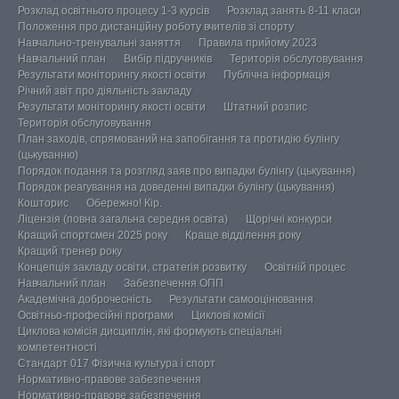
Розклад освітнього процесу 1-3 курсів
Розклад занять 8-11 класи
Положення про дистанційну роботу вчителів зі спорту
Навчально-тренувальні заняття
Правила прийому 2023
Навчальний план
Вибір підручників
Територія обслуговування
Результати моніторингу якості освіти
Публічна інформація
Річний звіт про діяльність закладу
Результати моніторингу якості освіти
Штатний розпис
Територія обслуговування
План заходів, спрямований на запобігання та протидію булінгу
(цькуванню)
Порядок подання та розгляд заяв про випадки булінгу (цькування)
Порядок реагування на доведенні випадки булінгу (цькування)
Кошторис
Обережно! Кір.
Ліцензія (повна загальна середня освіта)
Щорічні конкурси
Кращий спортсмен 2025 року
Краще відділення року
Кращий тренер року
Концепція закладу освіти, стратегія розвитку
Освітній процес
Навчальний план
Забезпечення ОПП
Академічна доброчесність
Результати самооцінювання
Освітньо-професійні програми
Циклові комісії
Циклова комісія дисциплін, які формують спеціальні
компетентності
Стандарт 017 Фізична культура і спорт
Нормативно-правове забезпечення
Нормативно-правове забезпечення