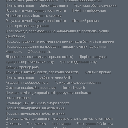
Навчально-тренувальні заняття
Правила прийому 2023
Навчальний план
Вибір підручників
Територія обслуговування
Результати моніторингу якості освіти
Публічна інформація
Річний звіт про діяльність закладу
Результати моніторингу якості освіти
Штатний розпис
Територія обслуговування
План заходів, спрямований на запобігання та протидію булінгу
(цькуванню)
Порядок подання та розгляд заяв про випадки булінгу (цькування)
Порядок реагування на доведенні випадки булінгу (цькування)
Кошторис
Обережно! Кір.
Ліцензія (повна загальна середня освіта)
Щорічні конкурси
Кращий спортсмен 2025 року
Краще відділення року
Кращий тренер року
Концепція закладу освіти, стратегія розвитку
Освітній процес
Навчальний план
Забезпечення ОПП
Академічна доброчесність
Результати самооцінювання
Освітньо-професійні програми
Циклові комісії
Циклова комісія дисциплін, які формують спеціальні
компетентності
Стандарт 017 Фізична культура і спорт
Нормативно-правове забезпечення
Нормативно-правове забезпечення
Циклова комісія дисциплін, які формують загальні компетентності
Студенту
Про коледж
Інформація
Електронна бібліотека