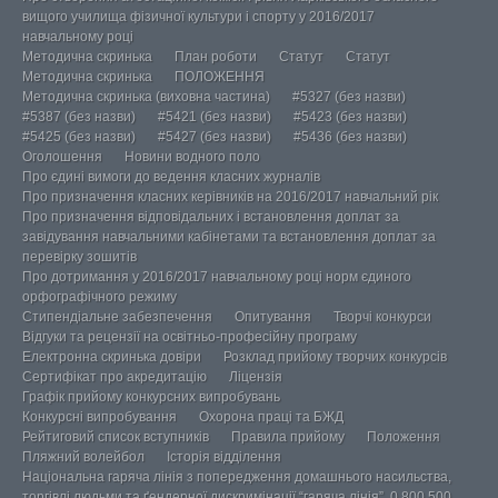
вищого училища фізичної культури і спорту у 2016/2017
навчальному році
Методична скринька
План роботи
Статут
Статут
Методична скринька
ПОЛОЖЕННЯ
Методична скринька (виховна частина)
#5327 (без назви)
#5387 (без назви)
#5421 (без назви)
#5423 (без назви)
#5425 (без назви)
#5427 (без назви)
#5436 (без назви)
Оголошення
Новини водного поло
Про єдині вимоги до ведення класних журналів
Про призначення класних керівників на 2016/2017 навчальний рік
Про призначення відповідальних і встановлення доплат за
завідування навчальними кабінетами та встановлення доплат за
перевірку зошитів
Про дотримання у 2016/2017 навчальному році норм єдиного
орфографічного режиму
Стипендіальне забезпечення
Опитування
Творчі конкурси
Відгуки та рецензії на освітньо-професійну програму
Електронна скринька довіри
Розклад прийому творчих конкурсів
Сертифікат про акредитацію
Ліцензія
Графік прийому конкурсних випробувань
Конкурсні випробування
Охорона праці та БЖД
Рейтиговий список вступників
Правила прийому
Положення
Пляжний волейбол
Історія відділення
Національна гаряча лінія з попередження домашнього насильства,
торгівлі людьми та ґендерної дискримінації “гаряча лінія”, 0 800 500