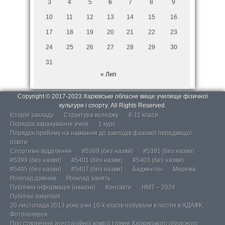
3
4
5
6
7
8
9
10
11
12
13
14
15
16
17
18
19
20
21
22
23
24
25
26
27
28
29
30
31
« Лип
Copyright © 2017-2023 Харківське обласне вище училище фізичної
культури і спорту. All Rights Reserved.
Історія закладу
Структура коледжу
8-11 класи
Порядок зарахування учнів
1 курс
Порядок прийому на навчання до закладів фахової передвищої
освіти
Спортивні відділення
#5389 (без назви)
#5391 (без назви)
#5399 (без назви)
#5401 (без назви)
#5403 (без назви)
#5405 (без назви)
#5407 (без назви)
Бадмінтон
Мережа
Розклад дзвінків
Розклад занять
Публічна інформація (накази)
Контакти
НМТ – 2024
Публічні закупівлі
20 листопада 2013 року учні 10-х класів побували в гостях в ХДАФК.
Фотогалерея
Про створення атестаційної комісії І рівня Харківського обласного