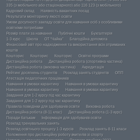
335 (з мобільного або стаціонарного) або 116 123 (з мобільного)
Кадровий склад
Наявність вакантних посад
Результати моніторингу якості освіти
Умови досупності закладу освіти для навчання осіб з особливими
освітніми потребами
Розмір плати за навчання
Публічні кошти
Бухгалтерія
1-3 курс
Школа
ОТ “Чайка”
Благодійна допомога
Фінансовий звіт про надходження та використання всіх отриманих
коштів
Кошторис
Кошторис
Кошторис
Освітні програми
Дистанційна робота
Дистанційна робота (спортивна частина)
Дистанційна робота (виховна частина)
Акредитація
Рейтинг досягнень студентів
Розклад занять студентів
ОПП
Атестація педагогічних працівників
Навчання в умовах карантину
Навчання в умовах карантину
Навчання в умовах карантину
Навчання в умовах карантину
Завдання для 1-2 курсу під час карантину
Завдання для 1-2 курсу під час карантину
Правила поведінки для здобувачів освіти
Виховна робота
Дистанційна робота (8-11 клас)
Дистанційна робота (1-3 курс)
Поради батькам
Інформація для здобувачів освіти
Розклад тренувальних занять
Розклад освітнього процесу 1-3 курсів
Розклад занять 8-11 класи
Положення про дистанційну роботу вчителів зі спорту