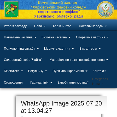
Історія закладу
Новини
Керівництво
Фаховий коледж
Навчальна частина
Виховна частина
Спортивна частина
Психологічна служба
Медична частина
Бухгалтерія
Оздоровчий табір “Чайка”
Матеріально-технічне забезпечення
Бібліотека
Вступнику
Публічна інформація
Контакти
Categories
Оголошення
Гаряча лінія
Запобігання корупції
Новини
ЛИП
WhatsApp Image 2025-07-20
20
at 13.04.27