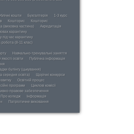
блічні кошти
Бухгалтерія
1-3 курс
в
Кошторис
Кошторис
а (виховна частина)
Акредитація
мовах карантину
у під час карантину
 робота (8-11 клас)
орту
Навчально-тренувальні заняття
 якості освіти
Публічна інформація
ння
дки булінгу (цькування)
а середня освіта)
Щорічні конкурси
озвитку
Освітній процес
сійні програми
Циклові комісії
ивно-правове забезпечення
Про коледж
Інформація
ін
Патріотичне виховання