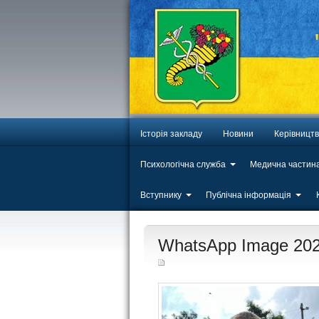
Історія закладу
Новини
Керівницт
Психологічна служба
Медична частин
Вступнику
Публічна інформація
ЛИП
WhatsApp Image 2025
20