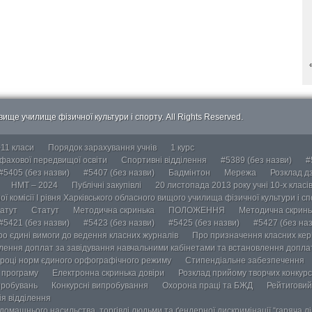
ище училище фізичної культури і спорту. All Rights Reserved.
-11 класи
Порядок зарахування учнів
1 курс
 фахової передвищої освіти
Спортивні відділення
#5389 (без назви)
#
#5405 (без назви)
#5407 (без назви)
Бадмінтон
Мережа
Розклад дз
НМТ – 2024
Публічні закупівлі
20 листопада 2013 року учні 10-х класі
ї комісії І рівня Харківського обласного вищого училища фізичної культури і с
атут
Статут
Методична скринька
ПОЛОЖЕННЯ
Методична скринь
#5421 (без назви)
#5423 (без назви)
#5425 (без назви)
#5427 (без наз
ро єдині вимоги до ведення класних журналів
Про призначення класних кері
лення доплат за завідування навчальними кабінетами та встановлення доплат
році норм єдиного орфографічного режиму
Стипендіальне забезпечення
у програму
Електронна скринька довіри
Розклад прийому творчих конкурс
пробувань
Конкурсні випробування
Охорона праці та БЖД
Рейтиговий
ія відділення
омашнього насильства, торгівлі людьми та ґендерної дискримінації “гаряча лін