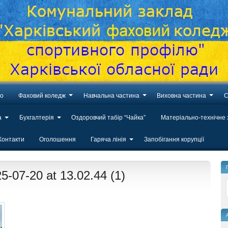
во
Фаховий коледж
Навчальна частина
Виховна частина
С
а
Бухгалтерія
Оздоровчий табір “Чайка”
Матеріально-технічне
Контакти
Оголошення
Гаряча лінія
Запобігання корупції
-07-20 at 13.02.44 (1)