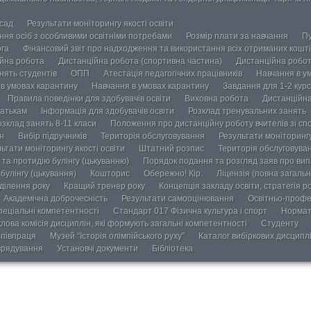
осад
Результати моніторингу якості освіти
ання осіб з особливими освітніми потребами
Розмір плати за навчання
Пу
ога
Фінансовий звіт про надходження та використання всіх отриманих кошті
йна робота
Дистанційна робота (спортивна частина)
Дистанційна робот
нять студентів
ОПП
Атестація педагогічних працівників
Навчання в у
в умовах карантину
Навчання в умовах карантину
Завдання для 1-2 курс
Правила поведінки для здобувачів освіти
Виховна робота
Дистанційна
атькам
Інформація для здобувачів освіти
Розклад тренувальних занять
озклад занять 8-11 класи
Положення про дистанційну роботу вчителів зі сп
н
Вибір підручників
Територія обслуговування
Результати моніторингу
ьтати моніторингу якості освіти
Штатний розпис
Територія обслуговува
та протидію булінгу (цькуванню)
Порядок подання та розгляд заяв про випа
булінгу (цькування)
Кошторис
Обережно! Кір.
Ліцензія (повна загальн
ділення року
Кращий тренер року
Концепція закладу освіти, стратегія р
Академічна доброчесність
Результати самооцінювання
Освітньо-профе
пеціальні компетентності
Стандарт 017 Фізична культура і спорт
Нормат
лова комісія дисциплін, які формують загальні компетентності
Студенту
півпраця
Музей “Історія олімпійського руху”
Каталог вибіркових дисципл
врядування
Установчі документи
Бібліотека