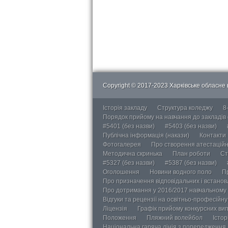
Copyright © 2017-2023 Харківське обласне в
Історія закладу
Структура коледжу
8
Порядок прийому на навчання до закладів
#5401 (без назви)
#5403 (без назви)
Публічна інформація (накази)
Контакти
Фотогалерея
Про створення атестаційно
Методична скринька
План роботи
Ст
#5327 (без назви)
#5387 (без назви)
Оголошення
Новини водного поло
П
Про призначення відповідальних і встанов
Про дотримання у 2016/2017 навчальному 
Відгуки та рецензії на освітньо-професійн
Ліцензія
Графік прийому конкурсних ви
Положення
Пляжний волейбол
Істор
Національна гаряча лінія з попередження д