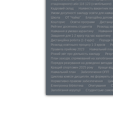
стаціонарного) або 116 123 (з мобільного)
Кадровий склад
Наявність вакантних п
Умови досупності закладу освіти для навч
Школа
ОТ “Чайка”
Благодійна допом
Кошторис
Освітні програми
Дистанці
Рейтинг досягнень студентів
Розклад за
Навчання в умовах карантину
Навчання 
Завдання для 1-2 курсу під час карантину
Дистанційна робота (1-3 курс)
Поради б
Розклад освітнього процесу 1-3 курсів
Р
Правила прийому 2023
Навчальний пла
Річний звіт про діяльність закладу
Резул
План заходів, спрямований на запобігання 
Порядок реагування на доведенні випадки 
Кращий спортсмен 2025 року
Краще від
Навчальний план
Забезпечення ОПП
Циклова комісія дисциплін, які формують с
Нормативно-правове забезпечення
Цик
Електронна бібліотека
Опитування
С
Запобігання корупції
Студентське само