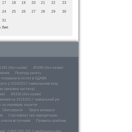
17
18
19
20
21
22
23
24
25
26
27
28
29
30
31
« Лип
5391 (без назви)
#5399 (без назви)
вінків
Розклад занять
в побували в гостях в ХДАФК.
порту у 2016/2017 навчальному році
ка (виховна частина)
ви)
#5436 (без назви)
вників на 2016/2017 навчальний рік
 за перевірку зошитів
Опитування
Творчі конкурси
ів
Сертифікат про акредитацію
 список вступників
Правила прийому
ія”, 0 800 500 335 (з мобільного або