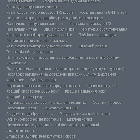
Поради батькам
Інформація для здобувачів освіти
Розклад тренувальних занять
Розклад освітнього процесу 1-3 курсів
Розклад занять 8-11 класи
Положення про дистанційну роботу вчителів зі спорту
Навчально-тренувальні заняття
Правила прийому 2023
Навчальний план
Вибір підручників
Територія обслуговування
Результати моніторингу якості освіти
Публічна інформація
Річний звіт про діяльність закладу
Результати моніторингу якості освіти
Штатний розпис
Територія обслуговування
План заходів, спрямований на запобігання та протидію булінгу
(цькуванню)
Порядок подання та розгляд заяв про випадки булінгу (цькування)
Порядок реагування на доведенні випадки булінгу (цькування)
Кошторис
Обережно! Кір.
Ліцензія (повна загальна середня освіта)
Щорічні конкурси
Кращий спортсмен 2025 року
Краще відділення року
Кращий тренер року
Концепція закладу освіти, стратегія розвитку
Освітній процес
Навчальний план
Забезпечення ОПП
Академічна доброчесність
Результати самооцінювання
Освітньо-професійні програми
Циклові комісії
Циклова комісія дисциплін, які формують спеціальні
компетентності
Стандарт 017 Фізична культура і спорт