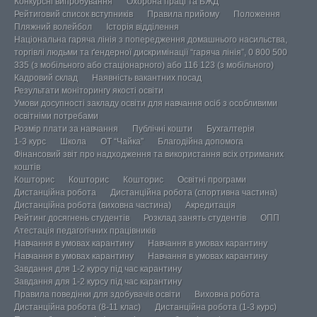
Конкурсні випробування
Охорона праці та БЖД
Рейтиговий список вступників
Правила прийому
Положення
Пляжний волейбол
Історія відділення
Національна гаряча лінія з попередження домашнього насильства,
торгівлі людьми та ґендерної дискримінації “гаряча лінія”, 0 800 500
335 (з мобільного або стаціонарного) або 116 123 (з мобільного)
Кадровий склад
Наявність вакантних посад
Результати моніторингу якості освіти
Умови досупності закладу освіти для навчання осіб з особливими
освітніми потребами
Розмір плати за навчання
Публічні кошти
Бухгалтерія
1-3 курс
Школа
ОТ “Чайка”
Благодійна допомога
Фінансовий звіт про надходження та використання всіх отриманих
коштів
Кошторис
Кошторис
Кошторис
Освітні програми
Дистанційна робота
Дистанційна робота (спортивна частина)
Дистанційна робота (виховна частина)
Акредитація
Рейтинг досягнень студентів
Розклад занять студентів
ОПП
Атестація педагогічних працівників
Навчання в умовах карантину
Навчання в умовах карантину
Навчання в умовах карантину
Навчання в умовах карантину
Завдання для 1-2 курсу під час карантину
Завдання для 1-2 курсу під час карантину
Правила поведінки для здобувачів освіти
Виховна робота
Дистанційна робота (8-11 клас)
Дистанційна робота (1-3 курс)