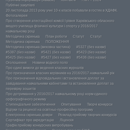
Публічна інформація (накази)
Контакти
НМТ – 2024
Публічні закупівлі
20 листопада 2013 року учні 10-х класів побували в гостях в ХДАФК.
Фотогалерея
Про створення атестаційної комісії І рівня Харківського обласного
вищого училища фізичної культури і спорту у 2016/2017
навчальному році
Методична скринька
План роботи
Статут
Статут
Методична скринька
ПОЛОЖЕННЯ
Методична скринька (виховна частина)
#5327 (без назви)
#5387 (без назви)
#5421 (без назви)
#5423 (без назви)
#5425 (без назви)
#5427 (без назви)
#5436 (без назви)
Оголошення
Новини водного поло
Про єдині вимоги до ведення класних журналів
Про призначення класних керівників на 2016/2017 навчальний рік
Про призначення відповідальних і встановлення доплат за
завідування навчальними кабінетами та встановлення доплат за
перевірку зошитів
Про дотримання у 2016/2017 навчальному році норм єдиного
орфографічного режиму
Стипендіальне забезпечення
Опитування
Творчі конкурси
Відгуки та рецензії на освітньо-професійну програму
Електронна скринька довіри
Розклад прийому творчих конкурсів
Сертифікат про акредитацію
Ліцензія
Графік прийому конкурсних випробувань