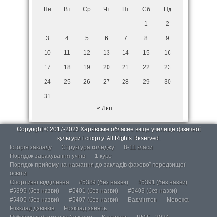
Пн
Вт
Ср
Чт
Пт
Сб
Нд
1
2
3
4
5
6
7
8
9
10
11
12
13
14
15
16
17
18
19
20
21
22
23
24
25
26
27
28
29
30
31
« Лип
Copyright © 2017-2023 Харківське обласне вище училище фізичної
культури і спорту. All Rights Reserved.
Історія закладу
Структура коледжу
8-11 класи
Порядок зарахування учнів
1 курс
Порядок прийому на навчання до закладів фахової передвищої
освіти
Спортивні відділення
#5389 (без назви)
#5391 (без назви)
#5399 (без назви)
#5401 (без назви)
#5403 (без назви)
#5405 (без назви)
#5407 (без назви)
Бадмінтон
Мережа
Розклад дзвінків
Розклад занять