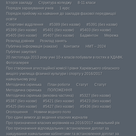
Історія закладу
Структура коледжу
8-11 класи
Порядок зарахування учнів
1 курс
Порядок прийому на навчання до закладів фахової передвищої
освіти
Спортивні відділення
#5389 (без назви)
#5391 (без назви)
#5399 (без назви)
#5401 (без назви)
#5403 (без назви)
#5405 (без назви)
#5407 (без назви)
Бадмінтон
Мережа
Розклад дзвінків
Розклад занять
Публічна інформація (накази)
Контакти
НМТ – 2024
Публічні закупівлі
20 листопада 2013 року учні 10-х класів побували в гостях в ХДАФК.
Фотогалерея
Про створення атестаційної комісії І рівня Харківського обласного
вищого училища фізичної культури і спорту у 2016/2017
навчальному році
Методична скринька
План роботи
Статут
Статут
Методична скринька
ПОЛОЖЕННЯ
Методична скринька (виховна частина)
#5327 (без назви)
#5387 (без назви)
#5421 (без назви)
#5423 (без назви)
#5425 (без назви)
#5427 (без назви)
#5436 (без назви)
Оголошення
Новини водного поло
Про єдині вимоги до ведення класних журналів
Про призначення класних керівників на 2016/2017 навчальний рік
Про призначення відповідальних і встановлення доплат за
завідування навчальними кабінетами та встановлення доплат за