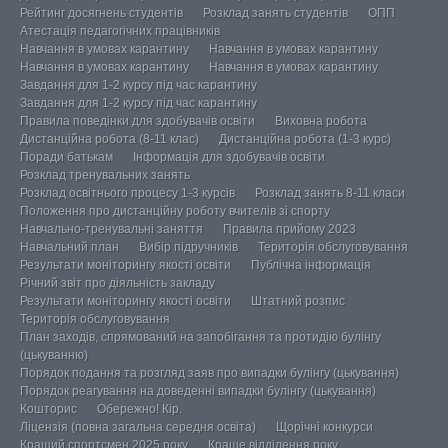
Рейтинг досягнень студентів
Розклад занять студентів
ОПП
Атестація педагогічних працівників
Навчання в умовах карантину
Навчання в умовах карантину
Навчання в умовах карантину
Навчання в умовах карантину
Завдання для 1-2 курсу під час карантину
Завдання для 1-2 курсу під час карантину
Правила поведінки для здобувачів освіти
Виховна робота
Дистанційна робота (8-11 клас)
Дистанційна робота (1-3 курс)
Поради батькам
Інформація для здобувачів освіти
Розклад тренувальних занять
Розклад освітнього процесу 1-3 курсів
Розклад занять 8-11 класи
Положення про дистанційну роботу вчителів зі спорту
Навчально-тренувальні заняття
Правила прийому 2023
Навчальний план
Вибір підручників
Територія обслуговування
Результати моніторингу якості освіти
Публічна інформація
Річний звіт про діяльність закладу
Результати моніторингу якості освіти
Штатний розпис
Територія обслуговування
План заходів, спрямований на запобігання та протидію булінгу
(цькуванню)
Порядок подання та розгляд заяв про випадки булінгу (цькування)
Порядок реагування на доведенні випадки булінгу (цькування)
Кошторис
Обережно! Кір.
Ліцензія (повна загальна середня освіта)
Щорічні конкурси
Кращий спортсмен 2025 року
Краще відділення року