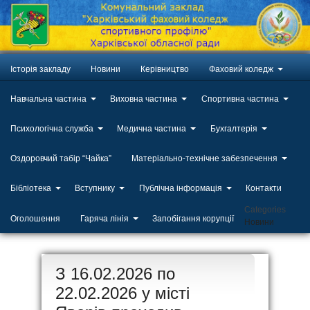
Історія закладу
Новини
Керівництво
Фаховий коледж
Навчальна частина
Виховна частина
Спортивна частина
Психологічна служба
Медична частина
Бухгалтерія
Оздоровчий табір “Чайка”
Матеріально-технічне забезпечення
Бібліотека
Вступнику
Публічна інформація
Контакти
Categories
Оголошення
Гаряча лінія
Запобігання корупції
Новини
ЛИП
З 16.02.2026 по
20
22.02.2026 у місті