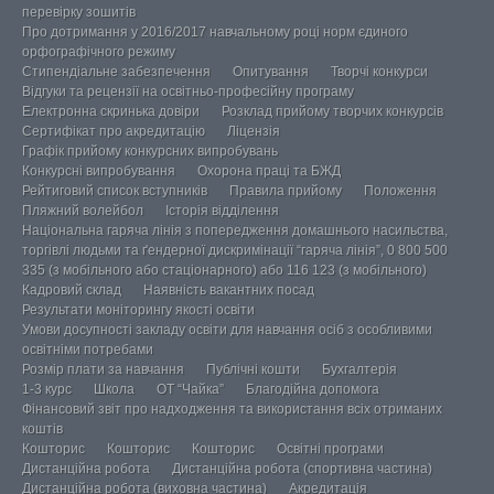
перевірку зошитів
Про дотримання у 2016/2017 навчальному році норм єдиного
орфографічного режиму
Стипендіальне забезпечення
Опитування
Творчі конкурси
Відгуки та рецензії на освітньо-професійну програму
Електронна скринька довіри
Розклад прийому творчих конкурсів
Сертифікат про акредитацію
Ліцензія
Графік прийому конкурсних випробувань
Конкурсні випробування
Охорона праці та БЖД
Рейтиговий список вступників
Правила прийому
Положення
Пляжний волейбол
Історія відділення
Національна гаряча лінія з попередження домашнього насильства,
торгівлі людьми та ґендерної дискримінації “гаряча лінія”, 0 800 500
335 (з мобільного або стаціонарного) або 116 123 (з мобільного)
Кадровий склад
Наявність вакантних посад
Результати моніторингу якості освіти
Умови досупності закладу освіти для навчання осіб з особливими
освітніми потребами
Розмір плати за навчання
Публічні кошти
Бухгалтерія
1-3 курс
Школа
ОТ “Чайка”
Благодійна допомога
Фінансовий звіт про надходження та використання всіх отриманих
коштів
Кошторис
Кошторис
Кошторис
Освітні програми
Дистанційна робота
Дистанційна робота (спортивна частина)
Дистанційна робота (виховна частина)
Акредитація