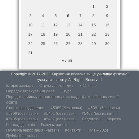
1
2
3
4
5
6
7
8
9
10
11
12
13
14
15
16
17
18
19
20
21
22
23
24
25
26
27
28
29
30
31
« Лип
Copyright © 2017-2023 Харківське обласне вище училище фізичної
культури і спорту. All Rights Reserved.
Історія закладу
Структура коледжу
8-11 класи
Порядок зарахування учнів
1 курс
Порядок прийому на навчання до закладів фахової передвищої
освіти
Спортивні відділення
#5389 (без назви)
#5391 (без назви)
#5399 (без назви)
#5401 (без назви)
#5403 (без назви)
#5405 (без назви)
#5407 (без назви)
Бадмінтон
Мережа
Розклад дзвінків
Розклад занять
Публічна інформація (накази)
Контакти
НМТ – 2024
Публічні закупівлі