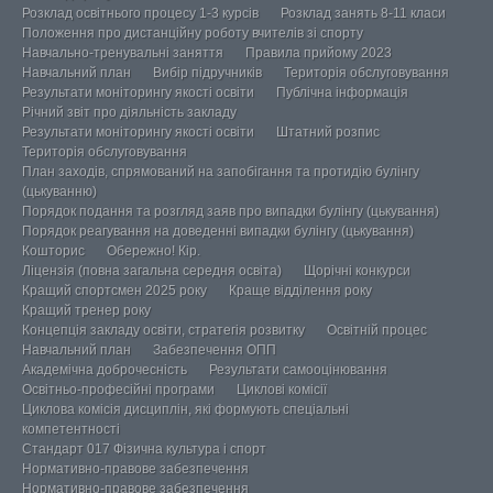
Розклад освітнього процесу 1-3 курсів
Розклад занять 8-11 класи
Положення про дистанційну роботу вчителів зі спорту
Навчально-тренувальні заняття
Правила прийому 2023
Навчальний план
Вибір підручників
Територія обслуговування
Результати моніторингу якості освіти
Публічна інформація
Річний звіт про діяльність закладу
Результати моніторингу якості освіти
Штатний розпис
Територія обслуговування
План заходів, спрямований на запобігання та протидію булінгу
(цькуванню)
Порядок подання та розгляд заяв про випадки булінгу (цькування)
Порядок реагування на доведенні випадки булінгу (цькування)
Кошторис
Обережно! Кір.
Ліцензія (повна загальна середня освіта)
Щорічні конкурси
Кращий спортсмен 2025 року
Краще відділення року
Кращий тренер року
Концепція закладу освіти, стратегія розвитку
Освітній процес
Навчальний план
Забезпечення ОПП
Академічна доброчесність
Результати самооцінювання
Освітньо-професійні програми
Циклові комісії
Циклова комісія дисциплін, які формують спеціальні
компетентності
Стандарт 017 Фізична культура і спорт
Нормативно-правове забезпечення
Нормативно-правове забезпечення