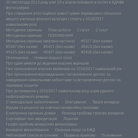
20 листопада 2013 року учні 10-х класів побували в гостях в ХДАФК.
Фотогалерея
Про створення атестаційної комісії І рівня Харківського обласного
вищого училища фізичної культури і спорту у 2016/2017
навчальному році
Методична скринька
План роботи
Статут
Статут
Методична скринька
ПОЛОЖЕННЯ
Методична скринька (виховна частина)
#5327 (без назви)
#5387 (без назви)
#5421 (без назви)
#5423 (без назви)
#5425 (без назви)
#5427 (без назви)
#5436 (без назви)
Оголошення
Новини водного поло
Про єдині вимоги до ведення класних журналів
Про призначення класних керівників на 2016/2017 навчальний рік
Про призначення відповідальних і встановлення доплат за
завідування навчальними кабінетами та встановлення доплат за
перевірку зошитів
Про дотримання у 2016/2017 навчальному році норм єдиного
орфографічного режиму
Стипендіальне забезпечення
Опитування
Творчі конкурси
Відгуки та рецензії на освітньо-професійну програму
Електронна скринька довіри
Розклад прийому творчих конкурсів
Сертифікат про акредитацію
Ліцензія
Графік прийому конкурсних випробувань
Конкурсні випробування
Охорона праці та БЖД
Рейтиговий список вступників
Правила прийому
Положення