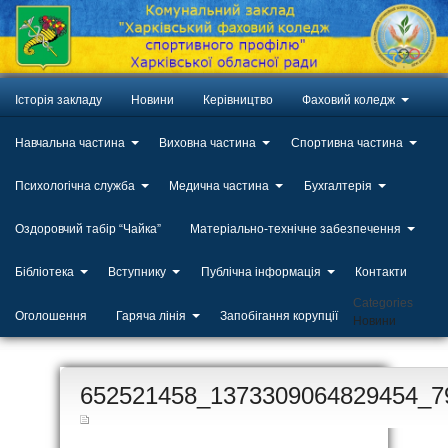
Історія закладу
Новини
Керівництво
Фаховий коледж
Навчальна частина
Виховна частина
Спортивна частина
Психологічна служба
Медична частина
Бухгалтерія
Оздоровчий табір “Чайка”
Матеріально-технічне забезпечення
Бібліотека
Вступнику
Публічна інформація
Контакти
Categories
Оголошення
Гаряча лінія
Запобігання корупції
Новини
ЛИП
652521458_1373309064829454_7
20