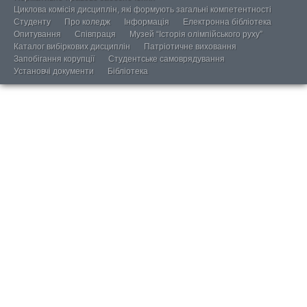
Циклова комісія дисциплін, які формують загальні компетентності
Студенту
Про коледж
Інформація
Електронна бібліотека
Опитування
Співпраця
Музей “Історія олімпійського руху”
Каталог вибіркових дисциплін
Патріотичне виховання
Запобігання корупції
Студентське самоврядування
Установчі документи
Бібліотека