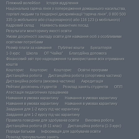
Пляжний волейбол
Історія відділення
Національна гаряча лінія з попередження домашнього насильства,
торгівлі людьми та ґендерної дискримінації “гаряча лінія”, 0 800 500
335 (з мобільного або стаціонарного) або 116 123 (з мобільного)
Кадровий склад
Наявність вакантних посад
Результати моніторингу якості освіти
Умови досупності закладу освіти для навчання осіб з особливими
освітніми потребами
Розмір плати за навчання
Публічні кошти
Бухгалтерія
1-3 курс
Школа
ОТ “Чайка”
Благодійна допомога
Фінансовий звіт про надходження та використання всіх отриманих
коштів
Кошторис
Кошторис
Кошторис
Освітні програми
Дистанційна робота
Дистанційна робота (спортивна частина)
Дистанційна робота (виховна частина)
Акредитація
Рейтинг досягнень студентів
Розклад занять студентів
ОПП
Атестація педагогічних працівників
Навчання в умовах карантину
Навчання в умовах карантину
Навчання в умовах карантину
Навчання в умовах карантину
Завдання для 1-2 курсу під час карантину
Завдання для 1-2 курсу під час карантину
Правила поведінки для здобувачів освіти
Виховна робота
Дистанційна робота (8-11 клас)
Дистанційна робота (1-3 курс)
Поради батькам
Інформація для здобувачів освіти
Розклад тренувальних занять