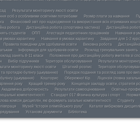
осад
Результати моніторингу якості освіти
ання осіб з особливими освітніми потребами
Розмір плати за навчання
Пу
ога
Фінансовий звіт про надходження та використання всіх отриманих кошті
йна робота
Дистанційна робота (спортивна частина)
Дистанційна робот
нять студентів
ОПП
Атестація педагогічних працівників
Навчання в у
в умовах карантину
Навчання в умовах карантину
Завдання для 1-2 курс
Правила поведінки для здобувачів освіти
Виховна робота
Дистанційна
атькам
Інформація для здобувачів освіти
Розклад тренувальних занять
озклад занять 8-11 класи
Положення про дистанційну роботу вчителів зі сп
н
Вибір підручників
Територія обслуговування
Результати моніторингу
ьтати моніторингу якості освіти
Штатний розпис
Територія обслуговува
та протидію булінгу (цькуванню)
Порядок подання та розгляд заяв про випа
булінгу (цькування)
Кошторис
Обережно! Кір.
Ліцензія (повна загальн
ділення року
Кращий тренер року
Концепція закладу освіти, стратегія р
Академічна доброчесність
Результати самооцінювання
Освітньо-профе
пеціальні компетентності
Стандарт 017 Фізична культура і спорт
Нормат
лова комісія дисциплін, які формують загальні компетентності
Студенту
півпраця
Музей “Історія олімпійського руху”
Каталог вибіркових дисципл
врядування
Установчі документи
Бібліотека