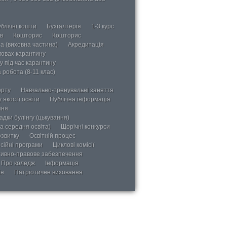
блічні кошти
Бухгалтерія
1-3 курс
в
Кошторис
Кошторис
а (виховна частина)
Акредитація
мовах карантину
у під час карантину
 робота (8-11 клас)
орту
Навчально-тренувальні заняття
 якості освіти
Публічна інформація
ння
дки булінгу (цькування)
а середня освіта)
Щорічні конкурси
озвитку
Освітній процес
сійні програми
Циклові комісії
ивно-правове забезпечення
Про коледж
Інформація
ін
Патріотичне виховання