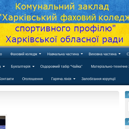
во
Фаховий коледж
Навчальна частина
Виховна частина
С
а
Бухгалтерія
Оздоровчий табір “Чайка”
Матеріально-технічне
Контакти
Оголошення
Гаряча лінія
Запобігання корупції