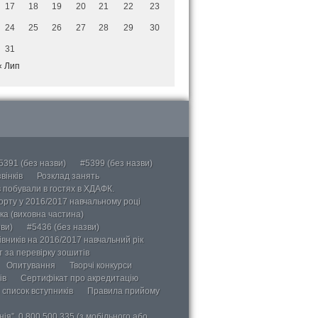
17
18
19
20
21
22
23
24
25
26
27
28
29
30
31
« Лип
5391 (без назви)
#5399 (без назви)
вінків
Розклад занять
в побували в гостях в ХДАФК.
порту у 2016/2017 навчальному році
ка (виховна частина)
ви)
#5436 (без назви)
вників на 2016/2017 навчальний рік
 за перевірку зошитів
Опитування
Творчі конкурси
ів
Сертифікат про акредитацію
 список вступників
Правила прийому
ія”, 0 800 500 335 (з мобільного або