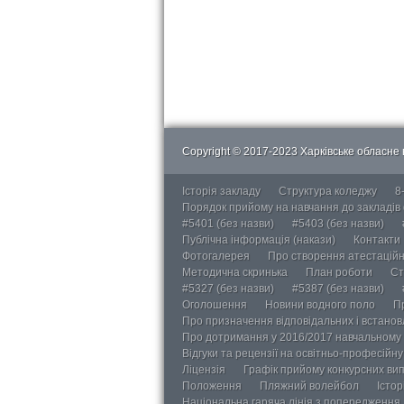
Copyright © 2017-2023 Харківське обласне в
Історія закладу
Структура коледжу
8
Порядок прийому на навчання до закладів
#5401 (без назви)
#5403 (без назви)
Публічна інформація (накази)
Контакти
Фотогалерея
Про створення атестаційно
Методична скринька
План роботи
Ст
#5327 (без назви)
#5387 (без назви)
Оголошення
Новини водного поло
П
Про призначення відповідальних і встанов
Про дотримання у 2016/2017 навчальному 
Відгуки та рецензії на освітньо-професійн
Ліцензія
Графік прийому конкурсних ви
Положення
Пляжний волейбол
Істор
Національна гаряча лінія з попередження д