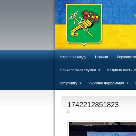
Історія закладу
Новини
Керівницт
Психологічна служба
Медична частин
Вступнику
Публічна інформація
ЛИП
1742212851823
20