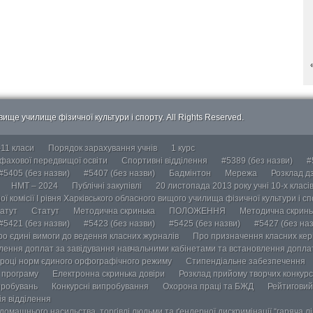
ище училище фізичної культури і спорту. All Rights Reserved.
-11 класи
Порядок зарахування учнів
1 курс
 фахової передвищої освіти
Спортивні відділення
#5389 (без назви)
#
#5405 (без назви)
#5407 (без назви)
Бадмінтон
Мережа
Розклад дз
НМТ – 2024
Публічні закупівлі
20 листопада 2013 року учні 10-х класі
ї комісії І рівня Харківського обласного вищого училища фізичної культури і с
атут
Статут
Методична скринька
ПОЛОЖЕННЯ
Методична скринь
#5421 (без назви)
#5423 (без назви)
#5425 (без назви)
#5427 (без наз
ро єдині вимоги до ведення класних журналів
Про призначення класних кері
лення доплат за завідування навчальними кабінетами та встановлення доплат
році норм єдиного орфографічного режиму
Стипендіальне забезпечення
у програму
Електронна скринька довіри
Розклад прийому творчих конкурс
пробувань
Конкурсні випробування
Охорона праці та БЖД
Рейтиговий
ія відділення
омашнього насильства, торгівлі людьми та ґендерної дискримінації “гаряча лін