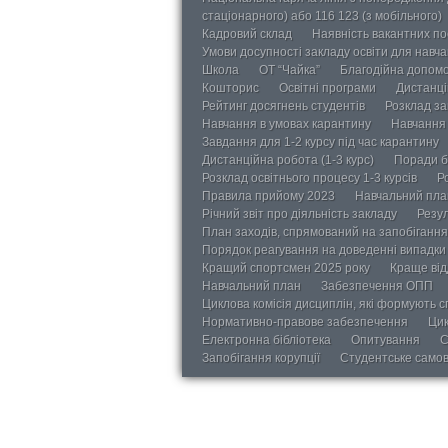
стаціонарного) або 116 123 (з мобільного)
Кадровий склад
Наявність вакантних п
Умови досупності закладу освіти для навч
Школа
ОТ “Чайка”
Благодійна допом
Кошторис
Освітні програми
Дистанці
Рейтинг досягнень студентів
Розклад за
Навчання в умовах карантину
Навчання 
Завдання для 1-2 курсу під час карантину
Дистанційна робота (1-3 курс)
Поради б
Розклад освітнього процесу 1-3 курсів
Р
Правила прийому 2023
Навчальний пла
Річний звіт про діяльність закладу
Резул
План заходів, спрямований на запобігання 
Порядок реагування на доведенні випадки 
Кращий спортсмен 2025 року
Краще від
Навчальний план
Забезпечення ОПП
Циклова комісія дисциплін, які формують с
Нормативно-правове забезпечення
Цик
Електронна бібліотека
Опитування
С
Запобігання корупції
Студентське само