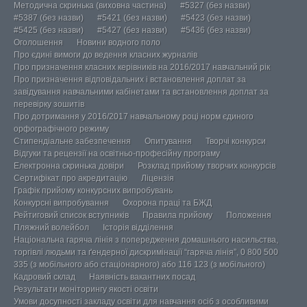
Методична скринька (виховна частина)
#5327 (без назви)
#5387 (без назви)
#5421 (без назви)
#5423 (без назви)
#5425 (без назви)
#5427 (без назви)
#5436 (без назви)
Оголошення
Новини водного поло
Про єдині вимоги до ведення класних журналів
Про призначення класних керівників на 2016/2017 навчальний рік
Про призначення відповідальних і встановлення доплат за
завідування навчальними кабінетами та встановлення доплат за
перевірку зошитів
Про дотримання у 2016/2017 навчальному році норм єдиного
орфографічного режиму
Стипендіальне забезпечення
Опитування
Творчі конкурси
Відгуки та рецензії на освітньо-професійну програму
Електронна скринька довіри
Розклад прийому творчих конкурсів
Сертифікат про акредитацію
Ліцензія
Графік прийому конкурсних випробувань
Конкурсні випробування
Охорона праці та БЖД
Рейтиговий список вступників
Правила прийому
Положення
Пляжний волейбол
Історія відділення
Національна гаряча лінія з попередження домашнього насильства,
торгівлі людьми та ґендерної дискримінації “гаряча лінія”, 0 800 500
335 (з мобільного або стаціонарного) або 116 123 (з мобільного)
Кадровий склад
Наявність вакантних посад
Результати моніторингу якості освіти
Умови досупності закладу освіти для навчання осіб з особливими