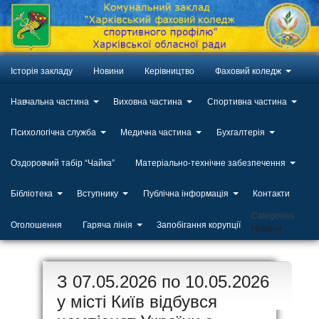
Історія закладу
Новини
Керівництво
Фаховий коледж
Навчальна частина
Виховна частина
Спортивна частина
Психологічна служба
Медична частина
Бухгалтерія
Оздоровчий табір “Чайка”
Матеріально-технічне забезпечення
Бібліотека
Вступнику
Публічна інформація
Контакти
Categories
Оголошення
Гаряча лінія
Запобігання корупції
Новини
ЛИП
З 07.05.2026 по 10.05.2026
20
у місті Київ відбувся