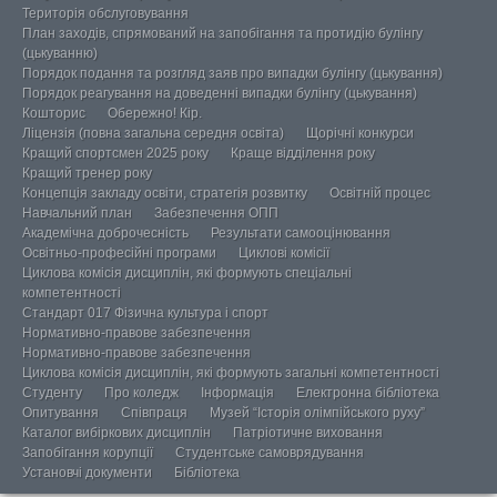
Територія обслуговування
План заходів, спрямований на запобігання та протидію булінгу
(цькуванню)
Порядок подання та розгляд заяв про випадки булінгу (цькування)
Порядок реагування на доведенні випадки булінгу (цькування)
Кошторис
Обережно! Кір.
Ліцензія (повна загальна середня освіта)
Щорічні конкурси
Кращий спортсмен 2025 року
Краще відділення року
Кращий тренер року
Концепція закладу освіти, стратегія розвитку
Освітній процес
Навчальний план
Забезпечення ОПП
Академічна доброчесність
Результати самооцінювання
Освітньо-професійні програми
Циклові комісії
Циклова комісія дисциплін, які формують спеціальні
компетентності
Стандарт 017 Фізична культура і спорт
Нормативно-правове забезпечення
Нормативно-правове забезпечення
Циклова комісія дисциплін, які формують загальні компетентності
Студенту
Про коледж
Інформація
Електронна бібліотека
Опитування
Співпраця
Музей “Історія олімпійського руху”
Каталог вибіркових дисциплін
Патріотичне виховання
Запобігання корупції
Студентське самоврядування
Установчі документи
Бібліотека