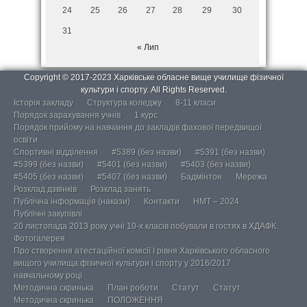
24
25
26
27
28
29
30
31
« Лип
Copyright © 2017-2023 Харківське обласне вище училище фізичної
культури і спорту. All Rights Reserved.
Історія закладу
Структура коледжу
8-11 класи
Порядок зарахування учнів
1 курс
Порядок прийому на навчання до закладів фахової передвищої
освіти
Спортивні відділення
#5389 (без назви)
#5391 (без назви)
#5399 (без назви)
#5401 (без назви)
#5403 (без назви)
#5405 (без назви)
#5407 (без назви)
Бадмінтон
Мережа
Розклад дзвінків
Розклад занять
Публічна інформація (накази)
Контакти
НМТ – 2024
Публічні закупівлі
20 листопада 2013 року учні 10-х класів побували в гостях в ХДАФК.
Фотогалерея
Про створення атестаційної комісії І рівня Харківського обласного
вищого училища фізичної культури і спорту у 2016/2017
навчальному році
Методична скринька
План роботи
Статут
Статут
Методична скринька
ПОЛОЖЕННЯ