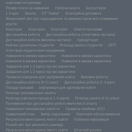
освітніми потребами
Розмір плати за навчання
Публічні кошти
Бухгалтерія
1-3 курс
Школа
ОТ “Чайка”
Благодійна допомога
Фінансовий звіт про надходження та використання всіх отриманих
коштів
Кошторис
Кошторис
Кошторис
Освітні програми
Дистанційна робота
Дистанційна робота (спортивна частина)
Дистанційна робота (виховна частина)
Акредитація
Рейтинг досягнень студентів
Розклад занять студентів
ОПП
Атестація педагогічних працівників
Навчання в умовах карантину
Навчання в умовах карантину
Навчання в умовах карантину
Навчання в умовах карантину
Завдання для 1-2 курсу під час карантину
Завдання для 1-2 курсу під час карантину
Правила поведінки для здобувачів освіти
Виховна робота
Дистанційна робота (8-11 клас)
Дистанційна робота (1-3 курс)
Поради батькам
Інформація для здобувачів освіти
Розклад тренувальних занять
Розклад освітнього процесу 1-3 курсів
Розклад занять 8-11 класи
Положення про дистанційну роботу вчителів зі спорту
Навчально-тренувальні заняття
Правила прийому 2023
Навчальний план
Вибір підручників
Територія обслуговування
Результати моніторингу якості освіти
Публічна інформація
Річний звіт про діяльність закладу
Результати моніторингу якості освіти
Штатний розпис