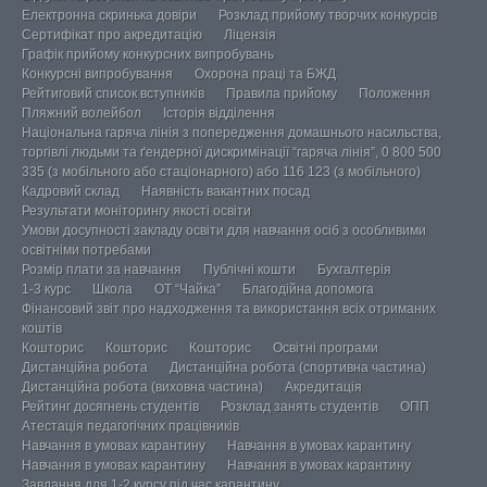
Електронна скринька довіри
Розклад прийому творчих конкурсів
Сертифікат про акредитацію
Ліцензія
Графік прийому конкурсних випробувань
Конкурсні випробування
Охорона праці та БЖД
Рейтиговий список вступників
Правила прийому
Положення
Пляжний волейбол
Історія відділення
Національна гаряча лінія з попередження домашнього насильства,
торгівлі людьми та ґендерної дискримінації “гаряча лінія”, 0 800 500
335 (з мобільного або стаціонарного) або 116 123 (з мобільного)
Кадровий склад
Наявність вакантних посад
Результати моніторингу якості освіти
Умови досупності закладу освіти для навчання осіб з особливими
освітніми потребами
Розмір плати за навчання
Публічні кошти
Бухгалтерія
1-3 курс
Школа
ОТ “Чайка”
Благодійна допомога
Фінансовий звіт про надходження та використання всіх отриманих
коштів
Кошторис
Кошторис
Кошторис
Освітні програми
Дистанційна робота
Дистанційна робота (спортивна частина)
Дистанційна робота (виховна частина)
Акредитація
Рейтинг досягнень студентів
Розклад занять студентів
ОПП
Атестація педагогічних працівників
Навчання в умовах карантину
Навчання в умовах карантину
Навчання в умовах карантину
Навчання в умовах карантину
Завдання для 1-2 курсу під час карантину