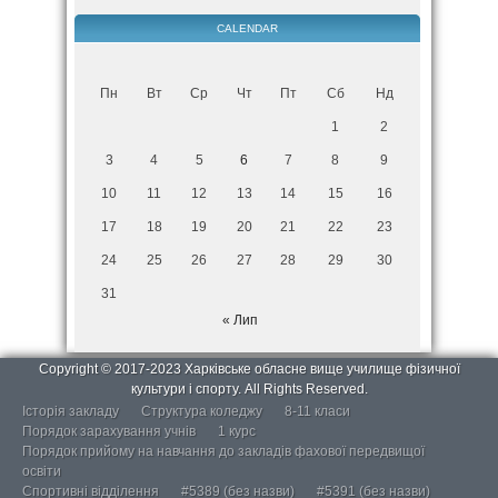
CALENDAR
Пн
Вт
Ср
Чт
Пт
Сб
Нд
1
2
3
4
5
6
7
8
9
10
11
12
13
14
15
16
17
18
19
20
21
22
23
24
25
26
27
28
29
30
31
« Лип
Copyright © 2017-2023 Харківське обласне вище училище фізичної
культури і спорту. All Rights Reserved.
Історія закладу
Структура коледжу
8-11 класи
Порядок зарахування учнів
1 курс
Порядок прийому на навчання до закладів фахової передвищої
освіти
Спортивні відділення
#5389 (без назви)
#5391 (без назви)