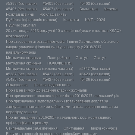
#5399 (без назви)
#5401 (без назви)
#5403 (без назви)
#5405 (без назви)
#5407 (без назви)
Бадмінтон
Мережа
Розклад дзвінків
Розклад занять
Публічна інформація (накази)
Контакти
НМТ – 2024
Публічні закупівлі
20 листопада 2013 року учні 10-х класів побували в гостях в ХДАФК.
Фотогалерея
Про створення атестаційної комісії І рівня Харківського обласного
вищого училища фізичної культури і спорту у 2016/2017
навчальному році
Методична скринька
План роботи
Статут
Статут
Методична скринька
ПОЛОЖЕННЯ
Методична скринька (виховна частина)
#5327 (без назви)
#5387 (без назви)
#5421 (без назви)
#5423 (без назви)
#5425 (без назви)
#5427 (без назви)
#5436 (без назви)
Оголошення
Новини водного поло
Про єдині вимоги до ведення класних журналів
Про призначення класних керівників на 2016/2017 навчальний рік
Про призначення відповідальних і встановлення доплат за
завідування навчальними кабінетами та встановлення доплат за
перевірку зошитів
Про дотримання у 2016/2017 навчальному році норм єдиного
орфографічного режиму
Стипендіальне забезпечення
Опитування
Творчі конкурси
Відгуки та рецензії на освітньо-професійну програму