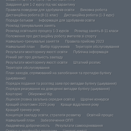
Завдання для 1-2 курсу під час карантину
Правила поведінки для здобувачів освіти
Виховна робота
Дистанційна робота (8-11 клас)
Дистанційна робота (1-3 курс)
Поради батькам
Інформація для здобувачів освіти
Розклад тренувальних занять
Розклад освітнього процесу 1-3 курсів
Розклад занять 8-11 класи
Положення про дистанційну роботу вчителів зі спорту
Навчально-тренувальні заняття
Правила прийому 2023
Навчальний план
Вибір підручників
Територія обслуговування
Результати моніторингу якості освіти
Публічна інформація
Річний звіт про діяльність закладу
Результати моніторингу якості освіти
Штатний розпис
Територія обслуговування
План заходів, спрямований на запобігання та протидію булінгу
(цькуванню)
Порядок подання та розгляд заяв про випадки булінгу (цькування)
Порядок реагування на доведенні випадки булінгу (цькування)
Кошторис
Обережно! Кір.
Ліцензія (повна загальна середня освіта)
Щорічні конкурси
Кращий спортсмен 2025 року
Краще відділення року
Кращий тренер року
Концепція закладу освіти, стратегія розвитку
Освітній процес
Навчальний план
Забезпечення ОПП
Академічна доброчесність
Результати самооцінювання
Освітньо-професійні програми
Циклові комісії