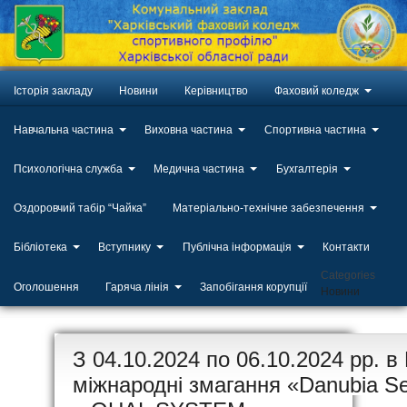
Історія закладу
Новини
Керівництво
Фаховий коледж
Навчальна частина
Виховна частина
Спортивна частина
Психологічна служба
Медична частина
Бухгалтерія
Оздоровчий табір “Чайка”
Матеріально-технічне забезпечення
Бібліотека
Вступнику
Публічна інформація
Контакти
Categories
Оголошення
Гаряча лінія
Запобігання корупції
Новини
ЛИП
З 04.10.2024 по 06.10.2024 рр. в
20
міжнародні змагання «Danubia Ser