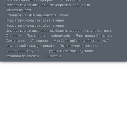
Циклова комісія дисциплін, які формують спеціальні
компетентності
Стандарт 017 Фізична культура і спорт
Нормативно-правове забезпечення
Нормативно-правове забезпечення
Циклова комісія дисциплін, які формують загальні компетентності
Студенту
Про коледж
Інформація
Електронна бібліотека
Опитування
Співпраця
Музей “Історія олімпійського руху”
Каталог вибіркових дисциплін
Патріотичне виховання
Запобігання корупції
Студентське самоврядування
Установчі документи
Бібліотека