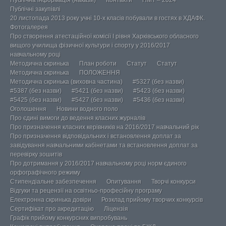
Публічна інформація (накази)
Контакти
НМТ – 2024
Публічні закупівлі
20 листопада 2013 року учні 10-х класів побували в гостях в ХДАФК.
Фотогалерея
Про створення атестаційної комісії І рівня Харківського обласного
вищого училища фізичної культури і спорту у 2016/2017
навчальному році
Методична скринька
План роботи
Статут
Статут
Методична скринька
ПОЛОЖЕННЯ
Методична скринька (виховна частина)
#5327 (без назви)
#5387 (без назви)
#5421 (без назви)
#5423 (без назви)
#5425 (без назви)
#5427 (без назви)
#5436 (без назви)
Оголошення
Новини водного поло
Про єдині вимоги до ведення класних журналів
Про призначення класних керівників на 2016/2017 навчальний рік
Про призначення відповідальних і встановлення доплат за
завідування навчальними кабінетами та встановлення доплат за
перевірку зошитів
Про дотримання у 2016/2017 навчальному році норм єдиного
орфографічного режиму
Стипендіальне забезпечення
Опитування
Творчі конкурси
Відгуки та рецензії на освітньо-професійну програму
Електронна скринька довіри
Розклад прийому творчих конкурсів
Сертифікат про акредитацію
Ліцензія
Графік прийому конкурсних випробувань