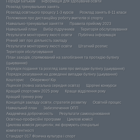
Поради батькам
Інформація для здобувачів освіти
Розклад тренувальних занять
Розклад освітнього процесу 1-3 курсів
Розклад занять 8-11 класи
Положення про дистанційну роботу вчителів зі спорту
Навчально-тренувальні заняття
Правила прийому 2023
Навчальний план
Вибір підручників
Територія обслуговування
Результати моніторингу якості освіти
Публічна інформація
Річний звіт про діяльність закладу
Результати моніторингу якості освіти
Штатний розпис
Територія обслуговування
План заходів, спрямований на запобігання та протидію булінгу
(цькуванню)
Порядок подання та розгляд заяв про випадки булінгу (цькування)
Порядок реагування на доведенні випадки булінгу (цькування)
Кошторис
Обережно! Кір.
Ліцензія (повна загальна середня освіта)
Щорічні конкурси
Кращий спортсмен 2025 року
Краще відділення року
Кращий тренер року
Концепція закладу освіти, стратегія розвитку
Освітній процес
Навчальний план
Забезпечення ОПП
Академічна доброчесність
Результати самооцінювання
Освітньо-професійні програми
Циклові комісії
Циклова комісія дисциплін, які формують спеціальні
компетентності
Стандарт 017 Фізична культура і спорт