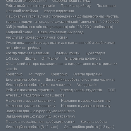
Конкурсні випробування
Охорона праці та БЖД
Рейтиговий список вступників
Правила прийому
Положення
Пляжний волейбол
Історія відділення
Національна гаряча лінія з попередження домашнього насильства,
торгівлі людьми та ґендерної дискримінації “гаряча лінія”, 0 800 500
335 (з мобільного або стаціонарного) або 116 123 (з мобільного)
Кадровий склад
Наявність вакантних посад
Результати моніторингу якості освіти
Умови досупності закладу освіти для навчання осіб з особливими
освітніми потребами
Розмір плати за навчання
Публічні кошти
Бухгалтерія
1-3 курс
Школа
ОТ “Чайка”
Благодійна допомога
Фінансовий звіт про надходження та використання всіх отриманих
коштів
Кошторис
Кошторис
Кошторис
Освітні програми
Дистанційна робота
Дистанційна робота (спортивна частина)
Дистанційна робота (виховна частина)
Акредитація
Рейтинг досягнень студентів
Розклад занять студентів
ОПП
Атестація педагогічних працівників
Навчання в умовах карантину
Навчання в умовах карантину
Навчання в умовах карантину
Навчання в умовах карантину
Завдання для 1-2 курсу під час карантину
Завдання для 1-2 курсу під час карантину
Правила поведінки для здобувачів освіти
Виховна робота
Дистанційна робота (8-11 клас)
Дистанційна робота (1-3 курс)