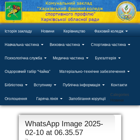
Історія закладу
Новини
Керівництво
Фаховий коледж
Навчальна частина
Виховна частина
Спортивна частина
Психологічна служба
Медична частина
Бухгалтерія
Оздоровчий табір “Чайка”
Матеріально-технічне забезпечення
Бібліотека
Вступнику
Публічна інформація
Контакти
Categories
Оголошення
Гаряча лінія
Запобігання корупції
Новини
ЛИП
WhatsApp Image 2025-
20
02-10 at 06.35.57