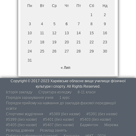
Пн
Вт
Ср
Чт
Пт
Сб
Нд
1
2
3
4
5
6
7
8
9
10
11
12
13
14
15
16
17
18
19
20
21
22
23
24
25
26
27
28
29
30
31
« Лип
Copyright © 2017-2023 Харківське обласне вище училище фізичної
культури і спорту. All Rights Reserved.
Історія закладу
Структура коледжу
8-11 класи
Порядок зарахування учнів
1 курс
Порядок прийому на навчання до закладів фахової передвищої
освіти
Спортивні відділення
#5389 (без назви)
#5391 (без назви)
#5399 (без назви)
#5401 (без назви)
#5403 (без назви)
#5405 (без назви)
#5407 (без назви)
Бадмінтон
Мережа
Розклад дзвінків
Розклад занять