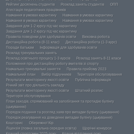
Рейтинг досягнень студентів
Розклад занять студентів
ОПП
Атестація педагогічних працівників
Навчання в умовах карантину
Навчання в умовах карантину
Навчання в умовах карантину
Навчання в умовах карантину
Завдання для 1-2 курсу під час карантину
Завдання для 1-2 курсу під час карантину
Правила поведінки для здобувачів освіти
Виховна робота
Дистанційна робота (8-11 клас)
Дистанційна робота (1-3 курс)
Поради батькам
Інформація для здобувачів освіти
Розклад тренувальних занять
Розклад освітнього процесу 1-3 курсів
Розклад занять 8-11 класи
Положення про дистанційну роботу вчителів зі спорту
Навчально-тренувальні заняття
Правила прийому 2023
Навчальний план
Вибір підручників
Територія обслуговування
Результати моніторингу якості освіти
Публічна інформація
Річний звіт про діяльність закладу
Результати моніторингу якості освіти
Штатний розпис
Територія обслуговування
План заходів, спрямований на запобігання та протидію булінгу
(цькуванню)
Порядок подання та розгляд заяв про випадки булінгу (цькування)
Порядок реагування на доведенні випадки булінгу (цькування)
Кошторис
Обережно! Кір.
Ліцензія (повна загальна середня освіта)
Щорічні конкурси
Кращий спортсмен 2025 року
Краще відділення року