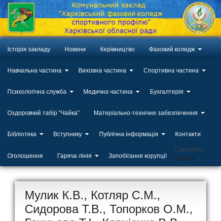
Історія закладу
Новини
Керівництво
Фаховий коледж
Навчальна частина
Виховна частина
Спортивна частина
Психологічна служба
Медична частина
Бухгалтерія
Оздоровчий табір “Чайка”
Матеріально-технічне забезпечення
Бібліотека
Вступнику
Публічна інформація
Контакти
Categories
Оголошення
Гаряча лінія
Запобігання корупції
Новини
Мулик К.В., Котляр С.М.,
Сидорова Т.В., Топорков О.М.,