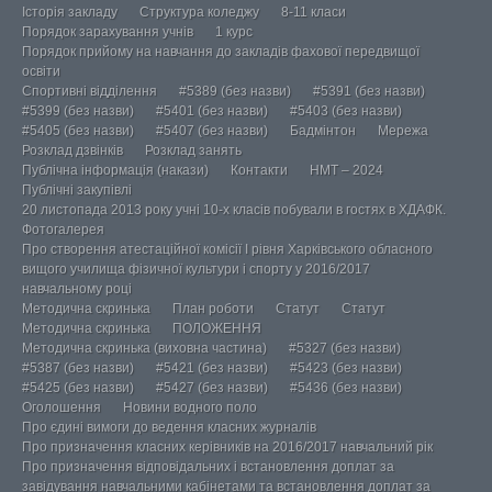
Історія закладу
Структура коледжу
8-11 класи
Порядок зарахування учнів
1 курс
Порядок прийому на навчання до закладів фахової передвищої
освіти
Спортивні відділення
#5389 (без назви)
#5391 (без назви)
#5399 (без назви)
#5401 (без назви)
#5403 (без назви)
#5405 (без назви)
#5407 (без назви)
Бадмінтон
Мережа
Розклад дзвінків
Розклад занять
Публічна інформація (накази)
Контакти
НМТ – 2024
Публічні закупівлі
20 листопада 2013 року учні 10-х класів побували в гостях в ХДАФК.
Фотогалерея
Про створення атестаційної комісії І рівня Харківського обласного
вищого училища фізичної культури і спорту у 2016/2017
навчальному році
Методична скринька
План роботи
Статут
Статут
Методична скринька
ПОЛОЖЕННЯ
Методична скринька (виховна частина)
#5327 (без назви)
#5387 (без назви)
#5421 (без назви)
#5423 (без назви)
#5425 (без назви)
#5427 (без назви)
#5436 (без назви)
Оголошення
Новини водного поло
Про єдині вимоги до ведення класних журналів
Про призначення класних керівників на 2016/2017 навчальний рік
Про призначення відповідальних і встановлення доплат за
завідування навчальними кабінетами та встановлення доплат за