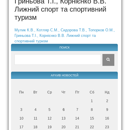
Гриньова Т.І., Корнієнко В.В.
Лижний спорт та спортивний
туризм
Мулик К.В., Котляр С.М., Сидорова Т.В., Топорков О.М.,
Гриньова Т.І., Корнієнко В.В. Лижний спорт та
спортивний туризм
ПОИСК
АРХИВ НОВОСТЕЙ
Пн
Вт
Ср
Чт
Пт
Сб
Нд
1
2
3
4
5
6
7
8
9
10
11
12
13
14
15
16
17
18
19
20
21
22
23