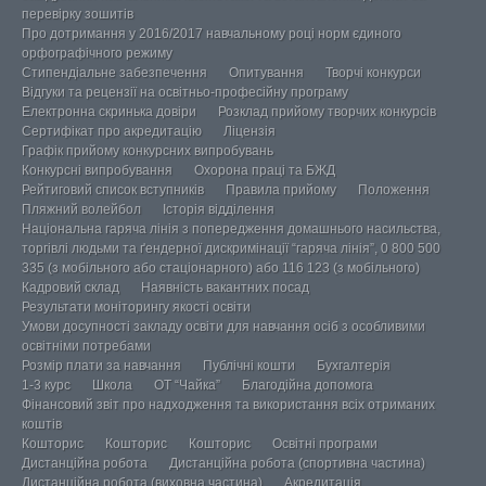
перевірку зошитів
Про дотримання у 2016/2017 навчальному році норм єдиного
орфографічного режиму
Стипендіальне забезпечення
Опитування
Творчі конкурси
Відгуки та рецензії на освітньо-професійну програму
Електронна скринька довіри
Розклад прийому творчих конкурсів
Сертифікат про акредитацію
Ліцензія
Графік прийому конкурсних випробувань
Конкурсні випробування
Охорона праці та БЖД
Рейтиговий список вступників
Правила прийому
Положення
Пляжний волейбол
Історія відділення
Національна гаряча лінія з попередження домашнього насильства,
торгівлі людьми та ґендерної дискримінації “гаряча лінія”, 0 800 500
335 (з мобільного або стаціонарного) або 116 123 (з мобільного)
Кадровий склад
Наявність вакантних посад
Результати моніторингу якості освіти
Умови досупності закладу освіти для навчання осіб з особливими
освітніми потребами
Розмір плати за навчання
Публічні кошти
Бухгалтерія
1-3 курс
Школа
ОТ “Чайка”
Благодійна допомога
Фінансовий звіт про надходження та використання всіх отриманих
коштів
Кошторис
Кошторис
Кошторис
Освітні програми
Дистанційна робота
Дистанційна робота (спортивна частина)
Дистанційна робота (виховна частина)
Акредитація