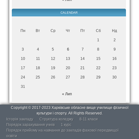
CALENDAR
Пн
Вт
Ср
Чт
Пт
Сб
Нд
1
2
3
4
5
6
7
8
9
10
11
12
13
14
15
16
17
18
19
20
21
22
23
24
25
26
27
28
29
30
31
« Лип
Copyright © 2017-2023 Харківське обласне вище училище фізичної
культури і спорту. All Rights Reserved.
Історія закладу
Структура коледжу
8-11 класи
Порядок зарахування учнів
1 курс
Порядок прийому на навчання до закладів фахової передвищої
освіти