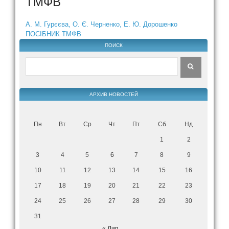
ТМФВ
А. М. Гурєєва, О. Є. Черненко, Е. Ю. Дорошенко
ПОСІБНИК ТМФВ
ПОИСК
АРХИВ НОВОСТЕЙ
Пн
Вт
Ср
Чт
Пт
Сб
Нд
1
2
3
4
5
6
7
8
9
10
11
12
13
14
15
16
17
18
19
20
21
22
23
24
25
26
27
28
29
30
31
« Лип