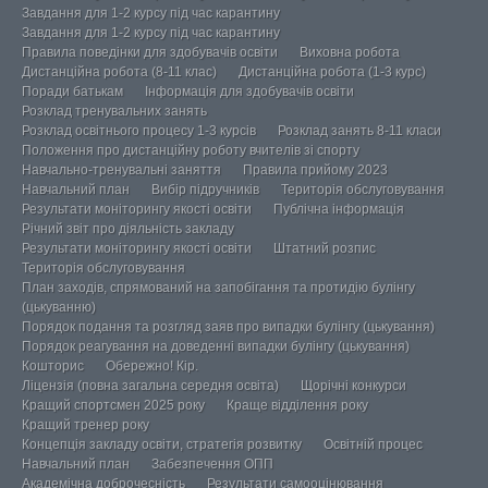
Завдання для 1-2 курсу під час карантину
Завдання для 1-2 курсу під час карантину
Правила поведінки для здобувачів освіти
Виховна робота
Дистанційна робота (8-11 клас)
Дистанційна робота (1-3 курс)
Поради батькам
Інформація для здобувачів освіти
Розклад тренувальних занять
Розклад освітнього процесу 1-3 курсів
Розклад занять 8-11 класи
Положення про дистанційну роботу вчителів зі спорту
Навчально-тренувальні заняття
Правила прийому 2023
Навчальний план
Вибір підручників
Територія обслуговування
Результати моніторингу якості освіти
Публічна інформація
Річний звіт про діяльність закладу
Результати моніторингу якості освіти
Штатний розпис
Територія обслуговування
План заходів, спрямований на запобігання та протидію булінгу
(цькуванню)
Порядок подання та розгляд заяв про випадки булінгу (цькування)
Порядок реагування на доведенні випадки булінгу (цькування)
Кошторис
Обережно! Кір.
Ліцензія (повна загальна середня освіта)
Щорічні конкурси
Кращий спортсмен 2025 року
Краще відділення року
Кращий тренер року
Концепція закладу освіти, стратегія розвитку
Освітній процес
Навчальний план
Забезпечення ОПП
Академічна доброчесність
Результати самооцінювання