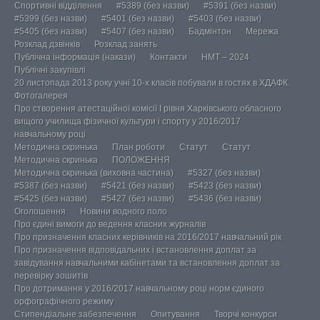
Спортивні відділення
#5389 (без назви)
#5391 (без назви)
#5399 (без назви)
#5401 (без назви)
#5403 (без назви)
#5405 (без назви)
#5407 (без назви)
Бадмінтон
Мережа
Розклад дзвінків
Розклад занять
Публічна інформація (накази)
Контакти
НМТ – 2024
Публічні закупівлі
20 листопада 2013 року учні 10-х класів побували в гостях в ХДАФК.
Фотогалерея
Про створення атестаційної комісії І рівня Харківського обласного
вищого училища фізичної культури і спорту у 2016/2017
навчальному році
Методична скринька
План роботи
Статут
Статут
Методична скринька
ПОЛОЖЕННЯ
Методична скринька (виховна частина)
#5327 (без назви)
#5387 (без назви)
#5421 (без назви)
#5423 (без назви)
#5425 (без назви)
#5427 (без назви)
#5436 (без назви)
Оголошення
Новини водного поло
Про єдині вимоги до ведення класних журналів
Про призначення класних керівників на 2016/2017 навчальний рік
Про призначення відповідальних і встановлення доплат за
завідування навчальними кабінетами та встановлення доплат за
перевірку зошитів
Про дотримання у 2016/2017 навчальному році норм єдиного
орфографічного режиму
Стипендіальне забезпечення
Опитування
Творчі конкурси