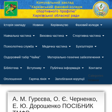
Історія закладу
Новини
Керівництво
Фаховий коледж
Навчальна частина
Виховна частина
Спортивна частина
Психологічна служба
Медична частина
Бухгалтерія
Оздоровчий табір “Чайка”
Матеріально-технічне забезпечення
Бібліотека
Вступнику
Публічна інформація
Контакти
Categories
Оголошення
Гаряча лінія
Запобігання корупції
Новини
А. М. Гурєєва, О. Є. Черненко,
Е. Ю. Дорошенко ПОСІБНИК