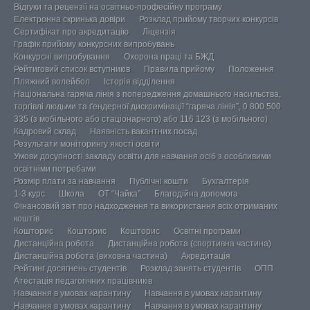
Відгуки та рецензії на освітньо-професійну програму
Електронна скринька довіри
Розклад прийому творчих конкурсів
Сертифікат про акредитацію
Ліцензія
Графік прийому конкурсних випробувань
Конкурсні випробування
Охорона праці та БЖД
Рейтиговий список вступників
Правила прийому
Положення
Пляжний волейбол
Історія відділення
Національна гаряча лінія з попередження домашнього насильства,
торгівлі людьми та ґендерної дискримінації “гаряча лінія”, 0 800 500
335 (з мобільного або стаціонарного) або 116 123 (з мобільного)
Кадровий склад
Наявність вакантних посад
Результати моніторингу якості освіти
Умови досупності закладу освіти для навчання осіб з особливими
освітніми потребами
Розмір плати за навчання
Публічні кошти
Бухгалтерія
1-3 курс
Школа
ОТ “Чайка”
Благодійна допомога
Фінансовий звіт про надходження та використання всіх отриманих
коштів
Кошторис
Кошторис
Кошторис
Освітні програми
Дистанційна робота
Дистанційна робота (спортивна частина)
Дистанційна робота (виховна частина)
Акредитація
Рейтинг досягнень студентів
Розклад занять студентів
ОПП
Атестація педагогічних працівників
Навчання в умовах карантину
Навчання в умовах карантину
Навчання в умовах карантину
Навчання в умовах карантину