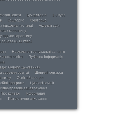
блічні кошти
Бухгалтерія
1-3 курс
в
Кошторис
Кошторис
а (виховна частина)
Акредитація
мовах карантину
у під час карантину
 робота (8-11 клас)
орту
Навчально-тренувальні заняття
 якості освіти
Публічна інформація
ння
дки булінгу (цькування)
а середня освіта)
Щорічні конкурси
озвитку
Освітній процес
сійні програми
Циклові комісії
ивно-правове забезпечення
Про коледж
Інформація
ін
Патріотичне виховання