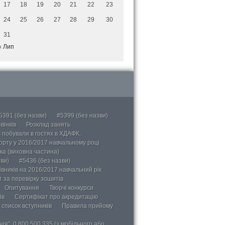
17
18
19
20
21
22
23
24
25
26
27
28
29
30
31
« Лип
5391 (без назви)
#5399 (без назви)
вінків
Розклад занять
в побували в гостях в ХДАФК.
порту у 2016/2017 навчальному році
ка (виховна частина)
ви)
#5436 (без назви)
вників на 2016/2017 навчальний рік
 за перевірку зошитів
Опитування
Творчі конкурси
ів
Сертифікат про акредитацію
 список вступників
Правила прийому
ія”, 0 800 500 335 (з мобільного або