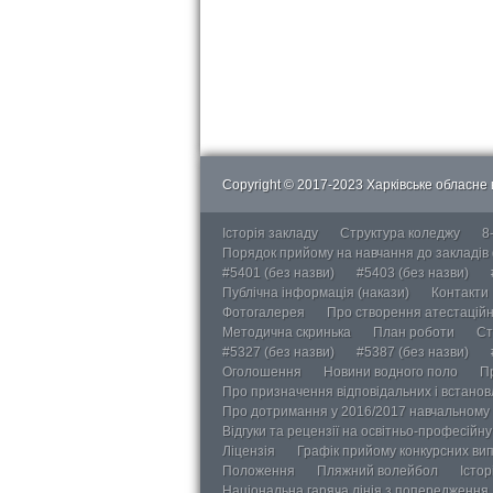
Copyright © 2017-2023 Харківське обласне в
Історія закладу
Структура коледжу
8
Порядок прийому на навчання до закладів
#5401 (без назви)
#5403 (без назви)
Публічна інформація (накази)
Контакти
Фотогалерея
Про створення атестаційно
Методична скринька
План роботи
Ст
#5327 (без назви)
#5387 (без назви)
Оголошення
Новини водного поло
П
Про призначення відповідальних і встанов
Про дотримання у 2016/2017 навчальному 
Відгуки та рецензії на освітньо-професійн
Ліцензія
Графік прийому конкурсних ви
Положення
Пляжний волейбол
Істор
Національна гаряча лінія з попередження д