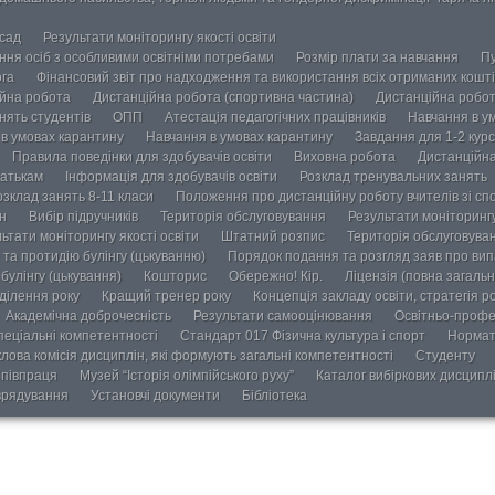
осад
Результати моніторингу якості освіти
ання осіб з особливими освітніми потребами
Розмір плати за навчання
Пу
ога
Фінансовий звіт про надходження та використання всіх отриманих кошті
йна робота
Дистанційна робота (спортивна частина)
Дистанційна робот
нять студентів
ОПП
Атестація педагогічних працівників
Навчання в у
в умовах карантину
Навчання в умовах карантину
Завдання для 1-2 курс
Правила поведінки для здобувачів освіти
Виховна робота
Дистанційна
атькам
Інформація для здобувачів освіти
Розклад тренувальних занять
озклад занять 8-11 класи
Положення про дистанційну роботу вчителів зі сп
н
Вибір підручників
Територія обслуговування
Результати моніторингу
ьтати моніторингу якості освіти
Штатний розпис
Територія обслуговува
та протидію булінгу (цькуванню)
Порядок подання та розгляд заяв про випа
булінгу (цькування)
Кошторис
Обережно! Кір.
Ліцензія (повна загальн
ділення року
Кращий тренер року
Концепція закладу освіти, стратегія р
Академічна доброчесність
Результати самооцінювання
Освітньо-профе
пеціальні компетентності
Стандарт 017 Фізична культура і спорт
Нормат
лова комісія дисциплін, які формують загальні компетентності
Студенту
півпраця
Музей “Історія олімпійського руху”
Каталог вибіркових дисципл
врядування
Установчі документи
Бібліотека