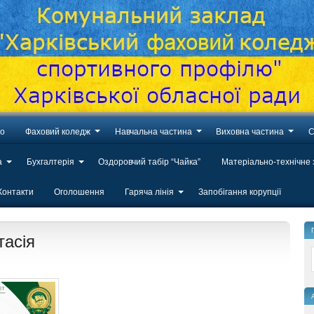
во
Фаховий коледж
Навчальна частина
Виховна частина
С
а
Бухгалтерія
Оздоровчий табір “Чайка”
Матеріально-технічне
Контакти
Оголошення
Гаряча лінія
Запобігання корупції
тасія