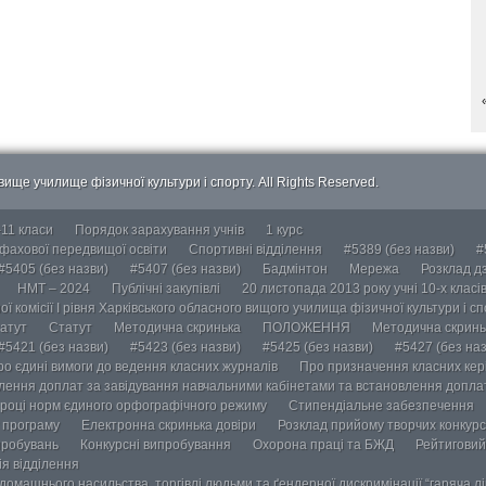
ище училище фізичної культури і спорту. All Rights Reserved.
-11 класи
Порядок зарахування учнів
1 курс
 фахової передвищої освіти
Спортивні відділення
#5389 (без назви)
#
#5405 (без назви)
#5407 (без назви)
Бадмінтон
Мережа
Розклад дз
НМТ – 2024
Публічні закупівлі
20 листопада 2013 року учні 10-х класі
ї комісії І рівня Харківського обласного вищого училища фізичної культури і с
атут
Статут
Методична скринька
ПОЛОЖЕННЯ
Методична скринь
#5421 (без назви)
#5423 (без назви)
#5425 (без назви)
#5427 (без наз
ро єдині вимоги до ведення класних журналів
Про призначення класних кері
лення доплат за завідування навчальними кабінетами та встановлення доплат
році норм єдиного орфографічного режиму
Стипендіальне забезпечення
у програму
Електронна скринька довіри
Розклад прийому творчих конкурс
пробувань
Конкурсні випробування
Охорона праці та БЖД
Рейтиговий
ія відділення
омашнього насильства, торгівлі людьми та ґендерної дискримінації “гаряча лін