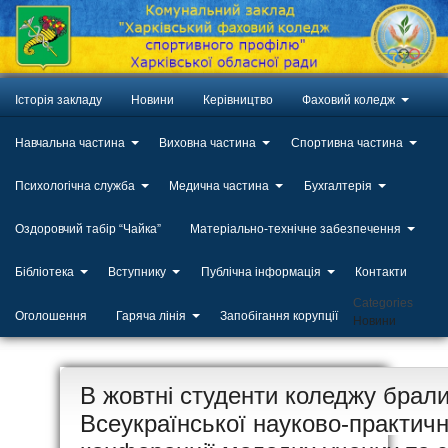
Історія закладу
Новини
Керівництво
Фаховий коледж
Навчальна частина
Виховна частина
Спортивна частина
Психологічна служба
Медична частина
Бухгалтерія
Оздоровчий табір “Чайка”
Матеріально-технічне забезпечення
Бібліотека
Вступнику
Публічна інформація
Контакти
Categories
Оголошення
Гаряча лінія
Запобігання корупції
Новини
ЛИП
В жовтні студенти коледжу брали 
20
Всеукраїнської науково-практичн