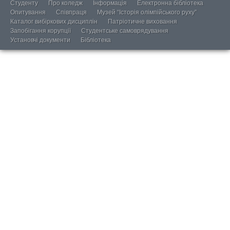
Студенту
Про коледж
Інформація
Електронна бібліотека
Опитування
Співпраця
Музей “Історія олімпійського руху”
Каталог вибіркових дисциплін
Патріотичне виховання
Запобігання корупції
Студентське самоврядування
Установчі документи
Бібліотека