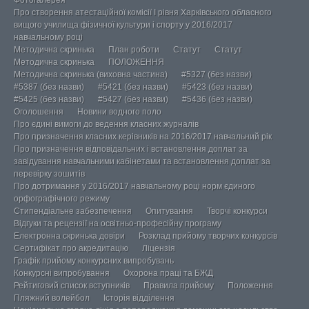
Фотогалерея
Про створення атестаційної комісії І рівня Харківського обласного
вищого училища фізичної культури і спорту у 2016/2017
навчальному році
Методична скринька
План роботи
Статут
Статут
Методична скринька
ПОЛОЖЕННЯ
Методична скринька (виховна частина)
#5327 (без назви)
#5387 (без назви)
#5421 (без назви)
#5423 (без назви)
#5425 (без назви)
#5427 (без назви)
#5436 (без назви)
Оголошення
Новини водного поло
Про єдині вимоги до ведення класних журналів
Про призначення класних керівників на 2016/2017 навчальний рік
Про призначення відповідальних і встановлення доплат за
завідування навчальними кабінетами та встановлення доплат за
перевірку зошитів
Про дотримання у 2016/2017 навчальному році норм єдиного
орфографічного режиму
Стипендіальне забезпечення
Опитування
Творчі конкурси
Відгуки та рецензії на освітньо-професійну програму
Електронна скринька довіри
Розклад прийому творчих конкурсів
Сертифікат про акредитацію
Ліцензія
Графік прийому конкурсних випробувань
Конкурсні випробування
Охорона праці та БЖД
Рейтиговий список вступників
Правила прийому
Положення
Пляжний волейбол
Історія відділення