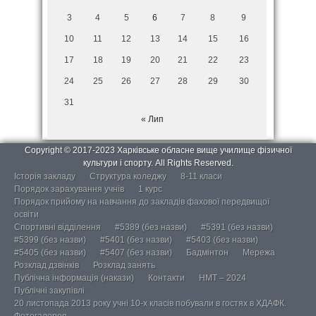
3
4
5
6
7
8
9
10
11
12
13
14
15
16
17
18
19
20
21
22
23
24
25
26
27
28
29
30
31
« Лип
Copyright © 2017-2023 Харківське обласне вище училище фізичної
культури і спорту. All Rights Reserved.
Історія закладу
Структура коледжу
8-11 класи
Порядок зарахування учнів
1 курс
Порядок прийому на навчання до закладів фахової передвищої
освіти
Спортивні відділення
#5389 (без назви)
#5391 (без назви)
#5399 (без назви)
#5401 (без назви)
#5403 (без назви)
#5405 (без назви)
#5407 (без назви)
Бадмінтон
Мережа
Розклад дзвінків
Розклад занять
Публічна інформація (накази)
Контакти
НМТ – 2024
Публічні закупівлі
20 листопада 2013 року учні 10-х класів побували в гостях в ХДАФК.