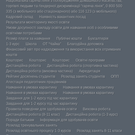
Національна гаряча лінія з попередження домашнього насильства,
торгівлі людьми та ґендерної дискримінації “гаряча лінія”, 0 800 500
335 (з мобільного або стаціонарного) або 116 123 (з мобільного)
Кадровий склад
Наявність вакантних посад
Результати моніторингу якості освіти
Умови досупності закладу освіти для навчання осіб з особливими
освітніми потребами
Розмір плати за навчання
Публічні кошти
Бухгалтерія
1-3 курс
Школа
ОТ “Чайка”
Благодійна допомога
Фінансовий звіт про надходження та використання всіх отриманих
коштів
Кошторис
Кошторис
Кошторис
Освітні програми
Дистанційна робота
Дистанційна робота (спортивна частина)
Дистанційна робота (виховна частина)
Акредитація
Рейтинг досягнень студентів
Розклад занять студентів
ОПП
Атестація педагогічних працівників
Навчання в умовах карантину
Навчання в умовах карантину
Навчання в умовах карантину
Навчання в умовах карантину
Завдання для 1-2 курсу під час карантину
Завдання для 1-2 курсу під час карантину
Правила поведінки для здобувачів освіти
Виховна робота
Дистанційна робота (8-11 клас)
Дистанційна робота (1-3 курс)
Поради батькам
Інформація для здобувачів освіти
Розклад тренувальних занять
Розклад освітнього процесу 1-3 курсів
Розклад занять 8-11 класи