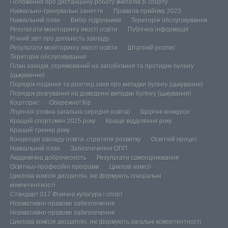
Положення про дистанційну роботу вчителів зі спорту
Навчально-тренувальні заняття
Правила прийому 2023
Навчальний план
Вибір підручників
Територія обслуговування
Результати моніторингу якості освіти
Публічна інформація
Річний звіт про діяльність закладу
Результати моніторингу якості освіти
Штатний розпис
Територія обслуговування
План заходів, спрямований на запобігання та протидію булінгу
(цькуванню)
Порядок подання та розгляд заяв про випадки булінгу (цькування)
Порядок реагування на доведенні випадки булінгу (цькування)
Кошторис
Обережно! Кір.
Ліцензія (повна загальна середня освіта)
Щорічні конкурси
Кращий спортсмен 2025 року
Краще відділення року
Кращий тренер року
Концепція закладу освіти, стратегія розвитку
Освітній процес
Навчальний план
Забезпечення ОПП
Академічна доброчесність
Результати самооцінювання
Освітньо-професійні програми
Циклові комісії
Циклова комісія дисциплін, які формують спеціальні
компетентності
Стандарт 017 Фізична культура і спорт
Нормативно-правове забезпечення
Нормативно-правове забезпечення
Циклова комісія дисциплін, які формують загальні компетентності