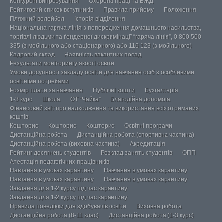
Конкурсні випробування
Охорона праці та БЖД
Рейтиговий список вступників
Правила прийому
Положення
Пляжний волейбол
Історія відділення
Національна гаряча лінія з попередження домашнього насильства,
торгівлі людьми та ґендерної дискримінації “гаряча лінія”, 0 800 500
335 (з мобільного або стаціонарного) або 116 123 (з мобільного)
Кадровий склад
Наявність вакантних посад
Результати моніторингу якості освіти
Умови досупності закладу освіти для навчання осіб з особливими
освітніми потребами
Розмір плати за навчання
Публічні кошти
Бухгалтерія
1-3 курс
Школа
ОТ “Чайка”
Благодійна допомога
Фінансовий звіт про надходження та використання всіх отриманих
коштів
Кошторис
Кошторис
Кошторис
Освітні програми
Дистанційна робота
Дистанційна робота (спортивна частина)
Дистанційна робота (виховна частина)
Акредитація
Рейтинг досягнень студентів
Розклад занять студентів
ОПП
Атестація педагогічних працівників
Навчання в умовах карантину
Навчання в умовах карантину
Навчання в умовах карантину
Навчання в умовах карантину
Завдання для 1-2 курсу під час карантину
Завдання для 1-2 курсу під час карантину
Правила поведінки для здобувачів освіти
Виховна робота
Дистанційна робота (8-11 клас)
Дистанційна робота (1-3 курс)