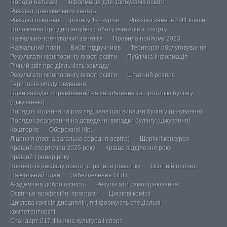
Поради батькам
Інформація для здобувачів освіти
Розклад тренувальних занять
Розклад освітнього процесу 1-3 курсів
Розклад занять 8-11 класи
Положення про дистанційну роботу вчителів зі спорту
Навчально-тренувальні заняття
Правила прийому 2023
Навчальний план
Вибір підручників
Територія обслуговування
Результати моніторингу якості освіти
Публічна інформація
Річний звіт про діяльність закладу
Результати моніторингу якості освіти
Штатний розпис
Територія обслуговування
План заходів, спрямований на запобігання та протидію булінгу
(цькуванню)
Порядок подання та розгляд заяв про випадки булінгу (цькування)
Порядок реагування на доведенні випадки булінгу (цькування)
Кошторис
Обережно! Кір.
Ліцензія (повна загальна середня освіта)
Щорічні конкурси
Кращий спортсмен 2025 року
Краще відділення року
Кращий тренер року
Концепція закладу освіти, стратегія розвитку
Освітній процес
Навчальний план
Забезпечення ОПП
Академічна доброчесність
Результати самооцінювання
Освітньо-професійні програми
Циклові комісії
Циклова комісія дисциплін, які формують спеціальні
компетентності
Стандарт 017 Фізична культура і спорт