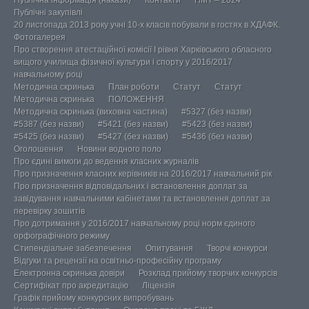
Публічна інформація (накази)
Контакти
НМТ – 2024
Публічні закупівлі
20 листопада 2013 року учні 10-х класів побували в гостях в ХДАФК.
Фотогалерея
Про створення атестаційної комісії І рівня Харківського обласного
вищого училища фізичної культури і спорту у 2016/2017
навчальному році
Методична скринька
План роботи
Статут
Статут
Методична скринька
ПОЛОЖЕННЯ
Методична скринька (виховна частина)
#5327 (без назви)
#5387 (без назви)
#5421 (без назви)
#5423 (без назви)
#5425 (без назви)
#5427 (без назви)
#5436 (без назви)
Оголошення
Новини водного поло
Про єдині вимоги до ведення класних журналів
Про призначення класних керівників на 2016/2017 навчальний рік
Про призначення відповідальних і встановлення доплат за
завідування навчальними кабінетами та встановлення доплат за
перевірку зошитів
Про дотримання у 2016/2017 навчальному році норм єдиного
орфографічного режиму
Стипендіальне забезпечення
Опитування
Творчі конкурси
Відгуки та рецензії на освітньо-професійну програму
Електронна скринька довіри
Розклад прийому творчих конкурсів
Сертифікат про акредитацію
Ліцензія
Графік прийому конкурсних випробувань