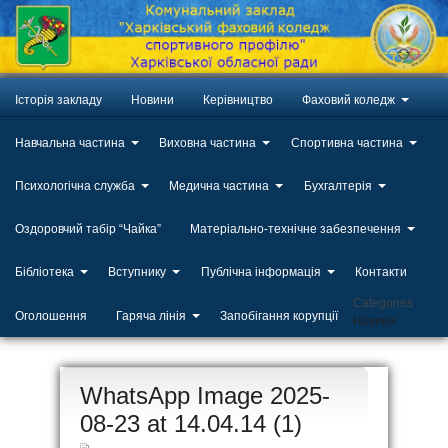
Історія закладу
Новини
Керівництво
Фаховий коледж
Навчальна частина
Виховна частина
Спортивна частина
Психологічна служба
Медична частина
Бухгалтерія
Оздоровчий табір “Чайка”
Матеріально-технічне забезпечення
Бібліотека
Вступнику
Публічна інформація
Контакти
Categories
Оголошення
Гаряча лінія
Запобігання корупції
Новини
ЛИП
WhatsApp Image 2025-
20
08-23 at 14.04.14 (1)