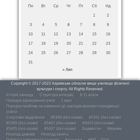
Пн
Вт
Ср
Чт
Пт
Сб
Нд
1
2
3
4
5
6
7
8
9
10
11
12
13
14
15
16
17
18
19
20
21
22
23
24
25
26
27
28
29
30
31
« Лип
Copyright © 2017-2023 Харківське обласне вище училище фізичної
культури і спорту. All Rights Reserved.
Історія закладу
Структура коледжу
8-11 класи
Порядок зарахування учнів
1 курс
Порядок прийому на навчання до закладів фахової передвищої
освіти
Спортивні відділення
#5389 (без назви)
#5391 (без назви)
#5399 (без назви)
#5401 (без назви)
#5403 (без назви)
#5405 (без назви)
#5407 (без назви)
Бадмінтон
Мережа
Розклад дзвінків
Розклад занять